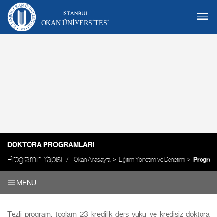
OKAN ÜNIVERSITESI
DOKTORA PROGRAMLARI
Programın Yapısı
Okan Anasayfa
Eğitim Yönetimi ve Denetimi
Programı
MENU
Tezli program, toplam 23 kredilik ders yükü ve kredisiz doktora