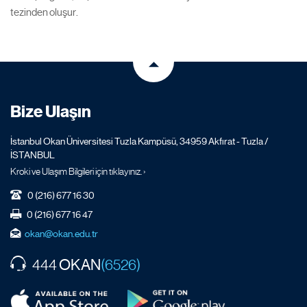
tezinden oluşur.
Bize Ulaşın
İstanbul Okan Üniversitesi Tuzla Kampüsü, 34959 Akfırat - Tuzla /
İSTANBUL
Kroki ve Ulaşım Bilgileri için tıklayınız. ›
0 (216) 677 16 30
0 (216) 677 16 47
okan@okan.edu.tr
OKAN
444
(6526)