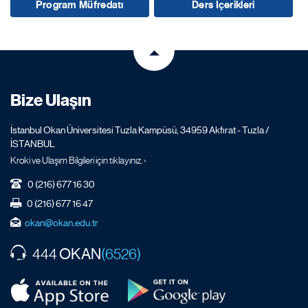
Program Müfredatı
Ders İçerikleri
Bize Ulaşın
İstanbul Okan Üniversitesi Tuzla Kampüsü, 34959 Akfırat - Tuzla /
İSTANBUL
Kroki ve Ulaşım Bilgileri için tıklayınız. ›
0 (216) 677 16 30
0 (216) 677 16 47
okan@okan.edu.tr
OKAN
444
(6526)