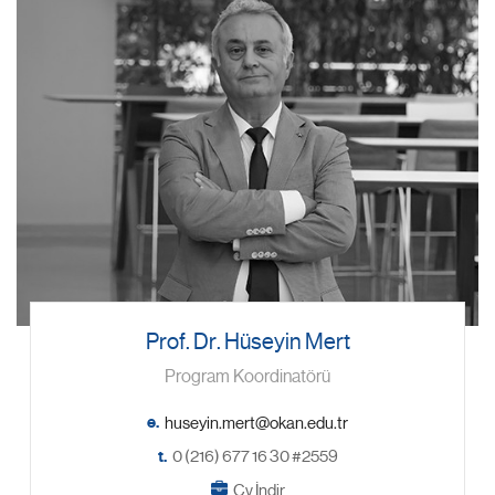
Prof. Dr. Hüseyin Mert
Program Koordinatörü
e.
t.
0 (216) 677 16 30 #2559
Cv İndir