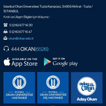
İstanbul Okan Üniversitesi Tuzla Kampüsü, 34959 Akfırat - Tuzla /
İSTANBUL
Kroki ve Ulaşım Bilgileri için tıklayınız. ›
0 (216) 677 16 30
0 (216) 677 16 47
okan@okan.edu.tr
OKAN
444
(6526)