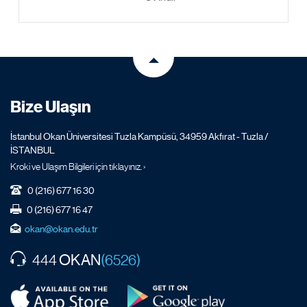
Bize Ulaşın
İstanbul Okan Üniversitesi Tuzla Kampüsü, 34959 Akfırat - Tuzla /
İSTANBUL
Kroki ve Ulaşım Bilgileri için tıklayınız. ›
0 (216) 677 16 30
0 (216) 677 16 47
okan@okan.edu.tr
OKAN
444
(6526)