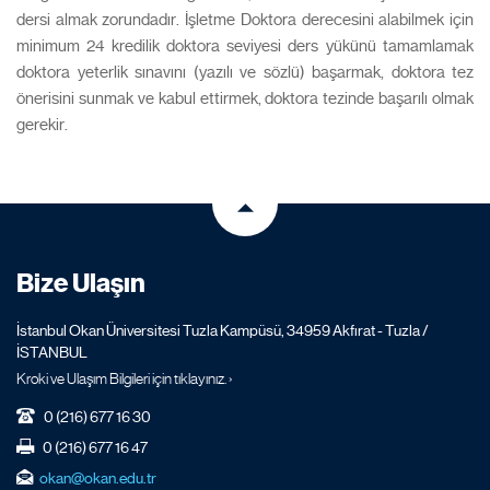
dersi almak zorundadır. İşletme Doktora derecesini alabilmek için
minimum 24 kredilik doktora seviyesi ders yükünü tamamlamak
doktora yeterlik sınavını (yazılı ve sözlü) başarmak, doktora tez
önerisini sunmak ve kabul ettirmek, doktora tezinde başarılı olmak
gerekir.
Bize Ulaşın
İstanbul Okan Üniversitesi Tuzla Kampüsü, 34959 Akfırat - Tuzla /
İSTANBUL
Kroki ve Ulaşım Bilgileri için tıklayınız. ›
0 (216) 677 16 30
0 (216) 677 16 47
okan@okan.edu.tr