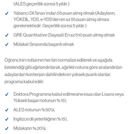
(ALES geçerlilik süresi 5 yıldır.)
Yabancı Dil Sınav’ından 55 puan almış olmak (Adayların,
YÖKDİL, YDS, e-YDS'den en az 55 puan almış olması
gerekmektedir. Geçerlilik süresi 5 yıldır.)
GRE Quantitative (Sayısal) En az 610 puan almış olmak
Mülakat Sınavında başarılı olmak
Öğrencinin notlarının her biri normalize edilerek ve aşağıda
listelendiği gibi ağırlandırılarak, ağırlıklı notuna göre sıralandırılan
adaylardan kontenjan dahilindeki en yüksek puanlı olanlar,
programa kabul edilir.
Doktora Programına kabul edilmesine esas olan Lisans veya
Yüksek başarı notunun % 15’i,
ALES notunun % 50'si,
İngilizce dil yeterliliğinin % 15’i,
Mülakatın % 20'si,