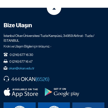
Bize Ulaşın
İstanbul Okan Üniversitesi Tuzla Kampüsü, 34959 Akfırat - Tuzla /
İSTANBUL
Kroki ve Ulaşım Bilgileri için tıklayınız. ›
0 (216) 677 16 30
0 (216) 677 16 47
okan@okan.edu.tr
OKAN
444
(6526)