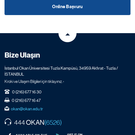
Online Başvuru
Bize Ulaşın
İstanbul Okan Üniversitesi Tuzla Kampüsü, 34959 Akfırat - Tuzla /
İSTANBUL
Kroki ve Ulaşım Bilgileri için tıklayınız. ›
0 (216) 677 16 30
0 (216) 677 16 47
okan@okan.edu.tr
OKAN
444
(6526)