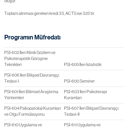
oluşur.
Toplam alınması gereken kredi 33, ACTS ise 325’tir.
Programın Müfredatı
PSİ-602 İleri Klinik Gözlem ve
Psikoterapötik Görüşme
Teknikleri
PSİ-605 İleri İstatistik
PSİ-606 İleri Bilişsel Davranışçı
Tedavi-I
PSİ-600 Seminer
PSİ-601 İleri Bilimsel Araştırma
PSİ-603 İleri Psikoterapi
Yöntemleri
Kuramları
PSİ-604 Psikopatoloji Kuramları
PSİ-607 İleri Bilişsel Davranışçı
ve Olgu Formülasyonu
Tedavi-II
PSİ-610 Uygulama ve
PSİ-611 Uygulama ve