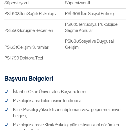
Süpervizyon I
Süpervizyon II
PSİ-608 İleri Sağlık Psikolojisi
PSİ-609 İleri Sosyal Psikoloji
PSİ625İleri Sosyal Psikolojide
PSİ550Görüşme Becerileri
Seçme Konular
PSİ638Sosyal ve Duygusal
PSİ631Gelişim Kuramları
Gelişim
PSİ-799 Doktora Tezi
Başvuru Belgeleri
İstanbul Okan Üniversitesi Başvuru formu
Psikoloji lisans diplomasının fotokopisi,
Klinik Psikoloji yüksek lisansı diploması veya geçici mezuniyet
belgesi,
Psikoloji lisans ve Klinik Psikoloji yüksek lisans not dökümleri