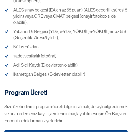
(transkriptleri),
ALES sınav belgesi (EA en az 55 puan) (ALES geçerlilik süresi 5
yıldır.) veya GRE veya GMAT belgesi (onaylı fotokopisi de
olabilir),
Yabancı Dil Belgesi (YDS, e-YDS, YÖKDİL, e-YÖKDİL, en az 55)
(Geçerlilik süresi 5 yıldır.),
Nüfus cüzdanı,
1 adet vesikalık fotoğraf,
Adli Sicil Kaydı (E-devletten olabilir)
İkametgah Belgesi (E-devletten olabilir)
Program Ücreti
Size özel indirimli program ücreti bilgisini almak, detaylı bilgi edinmek
ve arzu ederseniz kayıt işlemlerinin başlayabilmesi için Ön Başvuru
Formu'nu doldurmanız yeterlidir.