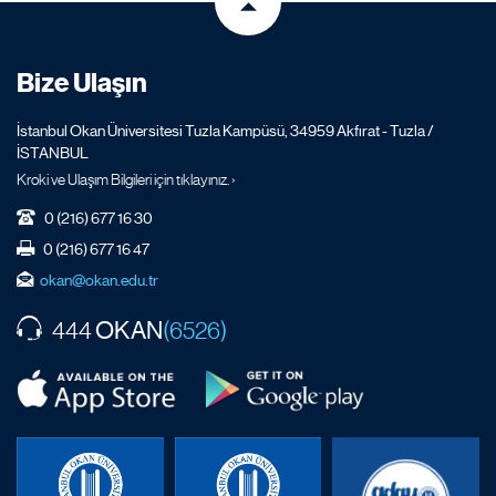
Bize Ulaşın
İstanbul Okan Üniversitesi Tuzla Kampüsü, 34959 Akfırat - Tuzla /
İSTANBUL
Kroki ve Ulaşım Bilgileri için tıklayınız. ›
0 (216) 677 16 30
0 (216) 677 16 47
okan@okan.edu.tr
OKAN
444
(6526)