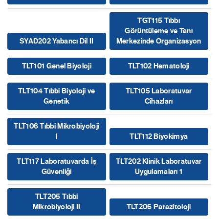
TGT115 Tıbbı
Görüntüleme ve Tanı
SYAD202 Yabancı Dil II
Merkezinde Organizasyon
TLT101 Genel Biyoloji
TLT102 Hematoloji
TLT104 Tıbbi Biyoloji ve
TLT105 Laboratuvar
Genetik
Cihazları
TLT106 Tıbbi Mikrobiyoloji
I
TLT112 Biyokimya
TLT117 Laboratuvarda İş
TLT202 Klinik Laboratuvar
Güvenliği
Uygulamaları 1
TLT205 Tıbbi
Mikrobiyoloji II
TLT206 Parazitoloji