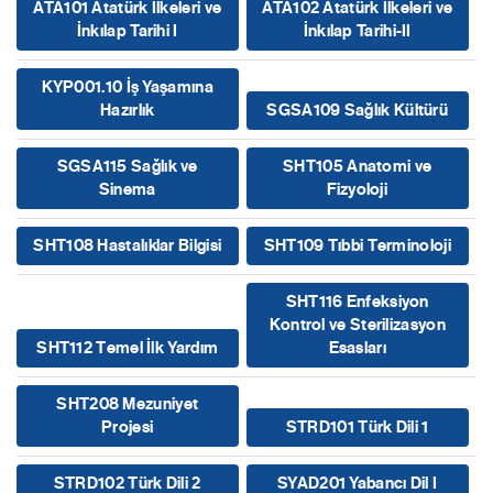
ATA101 Atatürk İlkeleri ve
ATA102 Atatürk İlkeleri ve
İnkılap Tarihi I
İnkılap Tarihi-II
KYP001.10 İş Yaşamına
Hazırlık
SGSA109 Sağlık Kültürü
SGSA115 Sağlık ve
SHT105 Anatomi ve
Sinema
Fizyoloji
SHT108 Hastalıklar Bilgisi
SHT109 Tıbbi Terminoloji
SHT116 Enfeksiyon
Kontrol ve Sterilizasyon
SHT112 Temel İlk Yardım
Esasları
SHT208 Mezuniyet
Projesi
STRD101 Türk Dili 1
STRD102 Türk Dili 2
SYAD201 Yabancı Dil I