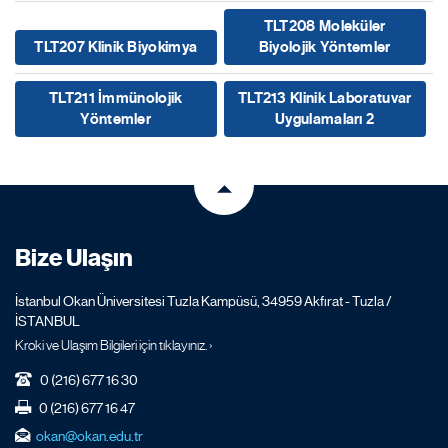
TLT208 Moleküler
TLT207 Klinik Biyokimya
Biyolojik Yöntemler
TLT211 İmmünolojik
TLT213 Klinik Laboratuvar
Yöntemler
Uygulamaları 2
Bize Ulaşın
İstanbul Okan Üniversitesi Tuzla Kampüsü, 34959 Akfırat - Tuzla /
İSTANBUL
Kroki ve Ulaşım Bilgileri için tıklayınız. ›
0 (216) 677 16 30
0 (216) 677 16 47
okan@okan.edu.tr