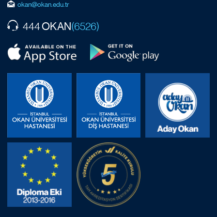
okan@okan.edu.tr
OKAN
444
(6526)