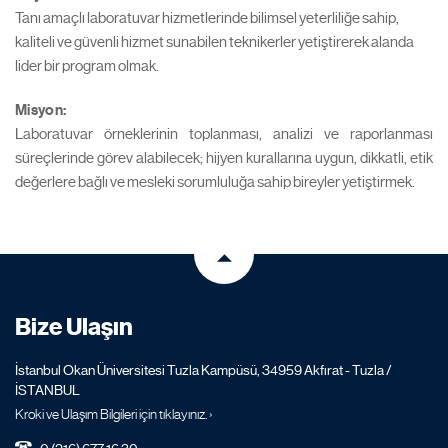
Tanı amaçlı laboratuvar hizmetlerinde bilimsel yeterliliğe sahip,
kaliteli ve güvenli hizmet sunabilen teknikerler yetiştirerek alanda
lider bir program olmak.
Misyon:
Laboratuvar örneklerinin toplanması, analizi ve raporlanması
süreçlerinde görev alabilecek; hijyen kurallarına uygun, dikkatli, etik
değerlere bağlı ve mesleki sorumluluğa sahip bireyler yetiştirmek.
Bize Ulaşın
İstanbul Okan Üniversitesi Tuzla Kampüsü, 34959 Akfırat - Tuzla /
İSTANBUL
Kroki ve Ulaşım Bilgileri için tıklayınız. ›