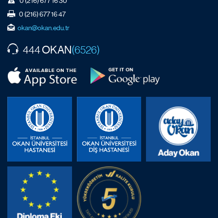
0 (216) 677 16 30
0 (216) 677 16 47
okan@okan.edu.tr
OKAN
444
(6526)