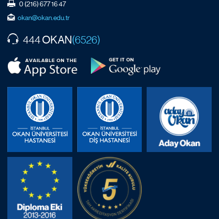
0 (216) 677 16 47
okan@okan.edu.tr
OKAN
444
(6526)