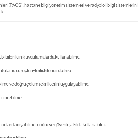
temleri (PACS), hastane bilgi yönetim sistemleri ve radyoloji bilgi sistemle
ek.
bilgileri klinik uygulamalarda kullanabilme.
ntüleme süreçleriyle ilişkilendirebilme.
lme ve doğru çekim tekniklerini uygulayabilme.
lendirebilme.
anları tanıyabilme, doğru ve güvenli şekilde kullanabilme.