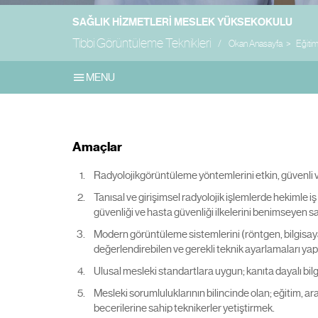
SAĞLIK HIZMETLERI MESLEK YÜKSEKOKULU
Tıbbi Görüntüleme Teknikleri
Okan Anasayfa
Eğiti
MENU
Amaçlar
Radyolojikgörüntüleme yöntemlerini etkin, güvenli ve
Tanısal ve girişimsel radyolojik işlemlerde hekimle iş
güvenliği ve hasta güvenliği ilkelerini benimseyen sa
Modern görüntüleme sistemlerini (röntgen, bilgisayar
değerlendirebilen ve gerekli teknik ayarlamaları yap
Ulusal mesleki standartlara uygun; kanıta dayalı bilg
Mesleki sorumluluklarının bilincinde olan; eğitim, ara
becerilerine sahip teknikerler yetiştirmek.