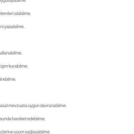
 uygulayabilme.
lemleri alabilme.
ini yapabilme.
kullanabilme.
letişim kurabilme.
irebilme.
l yasal mevzuata uygun davranabilme.
tusunda hareket edebilme.
eçlerine uyum sağlayabilme.