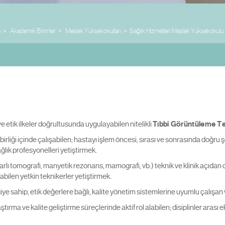
m
Akademik Birimler
Meslek Yüksekokulları
Sağlık Hizmetleri Meslek Yüksekokulu
 etik ilkeler doğrultusunda uygulayabilen nitelikli
Tıbbi Görüntüleme Te
 birliği içinde çalışabilen; hastayı işlem öncesi, sırası ve sonrasında doğr
ğlık profesyonelleri yetiştirmek.
lı tomografi, manyetik rezonans, mamografi, vb.) teknik ve klinik açıdan d
abilen yetkin teknikerler yetiştirmek.
iye sahip, etik değerlere bağlı, kalite yönetim sistemlerine uyumlu çalışan
ştırma ve kalite geliştirme süreçlerinde aktif rol alabilen; disiplinler arası