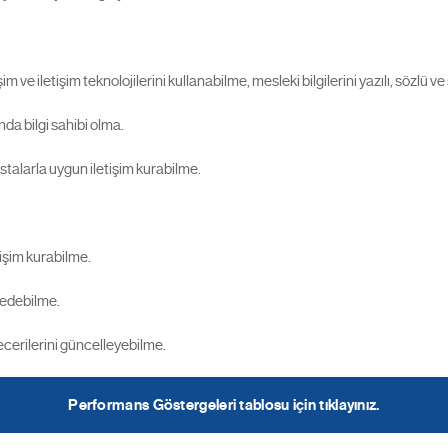
şim ve iletişim teknolojilerini kullanabilme, mesleki bilgilerini yazılı, sözlü 
da bilgi sahibi olma.
astalarla uygun iletişim kurabilme.
tişim kurabilme.
p edebilme.
ecerilerini güncelleyebilme.
Performans Göstergeleri tablosu için tıklayınız.