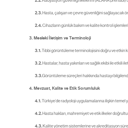
2.2.
Radyasyon güvenliği ilkelerini (ALARA prensibi)
2.3.
Hasta, çalışan ve çevre güvenliğini sağlayacak ön
2.4.
Cihazların günlük bakım ve kalite kontrol işlemler
3. Mesleki İletişim ve Terminoloji
3.1.
Tıbbi görüntüleme terminolojisini doğru ve etkin 
3.2.
Hastalar, hasta yakınları ve sağlık ekibi ile etkili i
3.3.
Görüntüleme süreçleri hakkında hastayı bilgilend
4. Mevzuat, Kalite ve Etik Sorumluluk
4.1.
Türkiye’de radyoloji uygulamalarına ilişkin teme
4.2.
Hasta hakları, mahremiyet ve etik ilkeler doğrul
4.3.
Kalite yönetim sistemlerine ve akreditasyon sür