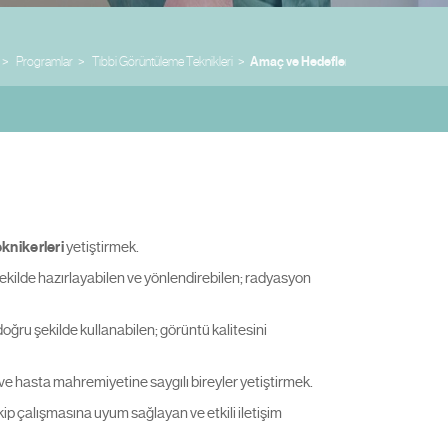
Programlar
Tıbbi Görüntüleme Teknikleri
Amaç ve Hedefler
knikerleri
yetiştirmek.
u şekilde hazırlayabilen ve yönlendirebilen; radyasyon
oğru şekilde kullanabilen; görüntü kalitesini
 ve hasta mahremiyetine saygılı bireyler yetiştirmek.
 ekip çalışmasına uyum sağlayan ve etkili iletişim