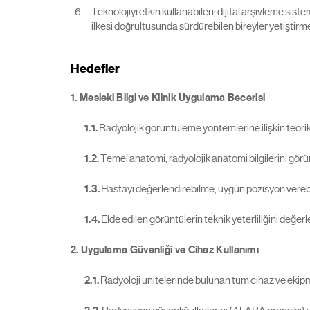
Teknolojiyi etkin kullanabilen; dijital arşivleme sis
ilkesi doğrultusunda sürdürebilen bireyler yetiştirm
Hedefler
1. Mesleki Bilgi ve Klinik Uygulama Becerisi
1.1.
Radyolojik görüntüleme yöntemlerine ilişkin teorik 
1.2.
Temel anatomi, radyolojik anatomi bilgilerini görü
1.3.
Hastayı değerlendirebilme, uygun pozisyon verebi
1.4.
Elde edilen görüntülerin teknik yeterliliğini değer
2. Uygulama Güvenliği ve Cihaz Kullanımı
2.1.
Radyoloji ünitelerinde bulunan tüm cihaz ve ekipm