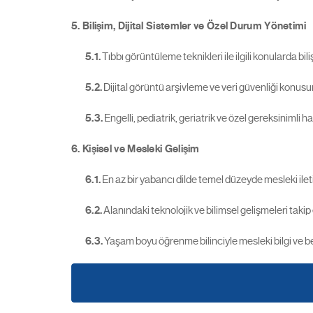
5. Bilişim, Dijital Sistemler ve Özel Durum Yönetimi
5.1.
Tıbbı görüntüleme teknikleri ile ilgili konularda bili
5.2.
Dijital görüntü arşivleme ve veri güvenliği konusun
5.3.
Engelli, pediatrik, geriatrik ve özel gereksinimli h
6. Kişisel ve Mesleki Gelişim
6.1.
En az bir yabancı dilde temel düzeyde mesleki ile
6.2.
Alanındaki teknolojik ve bilimsel gelişmeleri taki
6.3.
Yaşam boyu öğrenme bilinciyle mesleki bilgi ve b