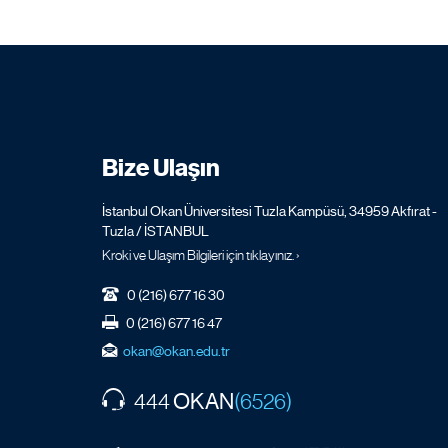
Bize Ulaşın
İstanbul Okan Üniversitesi Tuzla Kampüsü, 34959 Akfırat -
Tuzla / İSTANBUL
Kroki ve Ulaşım Bilgileri için tıklayınız. ›
0 (216) 677 16 30
0 (216) 677 16 47
okan@okan.edu.tr
OKAN
444
(6526)