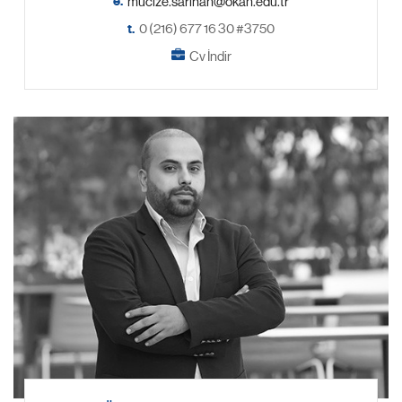
e.
t.
0 (216) 677 16 30 #3750
Cv İndir