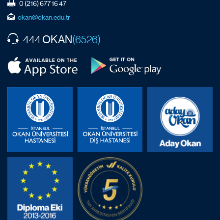
0 (216) 677 16 47
okan@okan.edu.tr
OKAN
444
(6526)