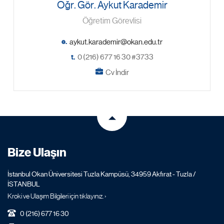
Öğr. Gör. Aykut Karademir
Öğretim Görevlisi
e.
t.
0 (216) 677 16 30 #3733
Cv İndir
Bize Ulaşın
İstanbul Okan Üniversitesi Tuzla Kampüsü, 34959 Akfırat - Tuzla /
İSTANBUL
Kroki ve Ulaşım Bilgileri için tıklayınız. ›
0 (216) 677 16 30