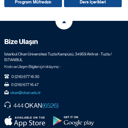
Program Müfredatı
Ders İçerikleri
Bize Ulaşın
İstanbul Okan Üniversitesi Tuzla Kampüsü, 34959 Akfırat - Tuzla /
İSTANBUL
Kroki ve Ulaşım Bilgileri için tıklayınız. ›
0 (216) 677 16 30
0 (216) 677 16 47
okan@okan.edu.tr
OKAN
444
(6526)