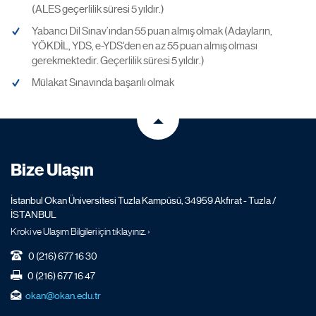
(ALES geçerlilik süresi 5 yıldır.)
Yabancı Dil Sınav’ından 55 puan almış olmak (Adayların,
YÖKDİL, YDS, e-YDS'den en az 55 puan almış olması
gerekmektedir. Geçerlilik süresi 5 yıldır.)
Mülakat Sınavında başarılı olmak
Bize Ulaşın
İstanbul Okan Üniversitesi Tuzla Kampüsü, 34959 Akfırat - Tuzla /
İSTANBUL
Kroki ve Ulaşım Bilgileri için tıklayınız. ›
0 (216) 677 16 30
0 (216) 677 16 47
okan@okan.edu.tr