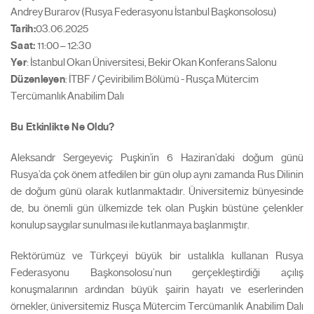
Andrey Burarov (Rusya Federasyonu İstanbul Başkonsolosu)
Tarih:
03.06.2025
Saat:
11:00 – 12:30
Yer
: İstanbul Okan Üniversitesi, Bekir Okan Konferans Salonu
Düzenleyen
: İTBF / Çeviribilim Bölümü - Rusça Mütercim
Tercümanlık Anabilim Dalı
Bu Etkinlikte Ne Oldu?
Aleksandr Sergeyeviç Puşkin’in 6 Haziran’daki doğum günü
Rusya’da çok önem atfedilen bir gün olup aynı zamanda Rus Dilinin
de doğum günü olarak kutlanmaktadır. Üniversitemiz bünyesinde
de, bu önemli gün ülkemizde tek olan Puşkin büstüne çelenkler
konulup saygılar sunulması ile kutlanmaya başlanmıştır.
Rektörümüz ve Türkçeyi büyük bir ustalıkla kullanan Rusya
Federasyonu Başkonsolosu’nun gerçekleştirdiği açılış
konuşmalarının ardından büyük şairin hayatı ve eserlerinden
örnekler, üniversitemiz Rusça Mütercim Tercümanlık Anabilim Dalı