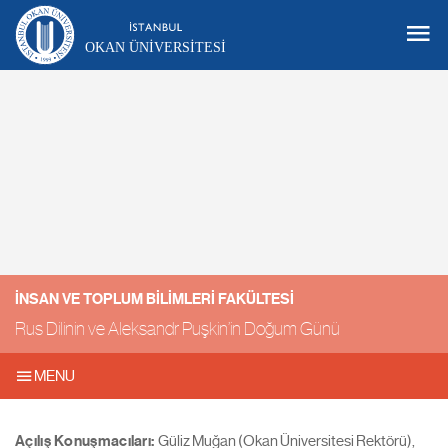
OKAN ÜNIVERSITESI
İNSAN VE TOPLUM BILIMLERI FAKÜLTESI
Rus Dilinin ve Aleksandr Puşkin’in Doğum Günü
MENU
Açılış Konuşmacıları:
Güliz Muğan (Okan Üniversitesi Rektörü),