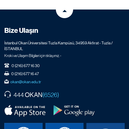
Bize Ulaşın
İstanbul Okan Üniversitesi Tuzla Kampüsü, 34959 Akfırat - Tuzla /
İSTANBUL
Kroki ve Ulaşım Bilgileri için tıklayınız. ›
0 (216) 677 16 30
0 (216) 677 16 47
okan@okan.edu.tr
OKAN
444
(6526)