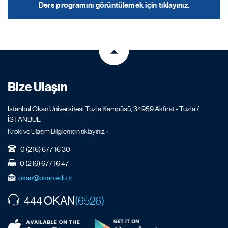
Ders programını görüntülemek için tıklayınız.
Bize Ulaşın
İstanbul Okan Üniversitesi Tuzla Kampüsü, 34959 Akfırat - Tuzla /
İSTANBUL
Kroki ve Ulaşım Bilgileri için tıklayınız. ›
0 (216) 677 16 30
0 (216) 677 16 47
okan@okan.edu.tr
OKAN
444
(6526)