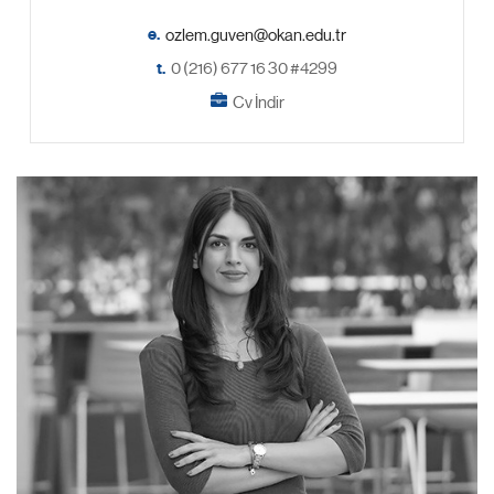
e.
t.
0 (216) 677 16 30 #4299
Cv İndir