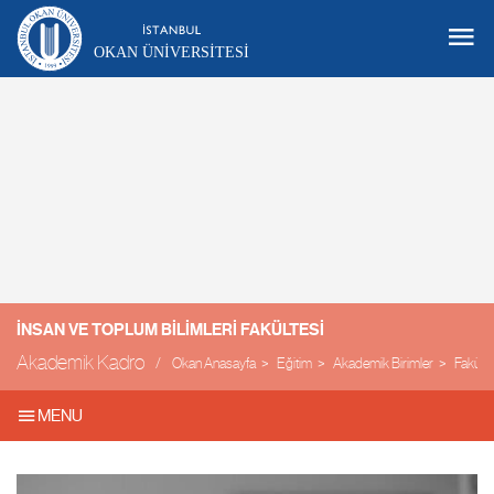
OKAN ÜNIVERSITESI
İNSAN VE TOPLUM BILIMLERI FAKÜLTESI
Akademik Kadro
Okan Anasayfa
Eğitim
Akademik Birimler
Fakülte
MENU