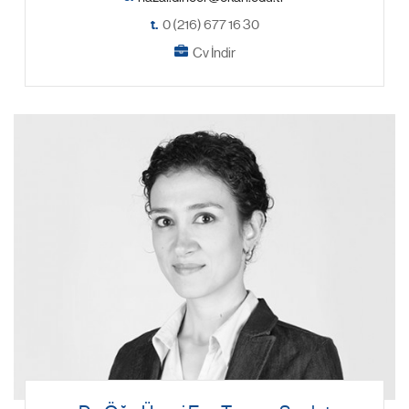
t.
0 (216) 677 16 30
Cv İndir