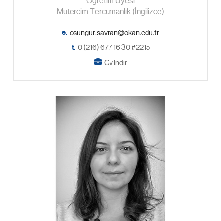
Öğretim Üyesi
Mütercim Tercümanlık (İngilizce)
e.
t.
0 (216) 677 16 30 #2215
Cv İndir