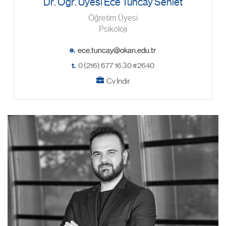
Dr. Öğr. Üyesi Ece Tuncay Senlet
Öğretim Üyesi
Psikoloji
e.
t.
0 (216) 677 16 30 #2640
Cv İndir