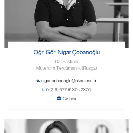
Öğr. Gör. Nigar Çobanoğlu
Dal Başkanı
Mütercim Tercümanlık (Rusça)
e.
t.
0 (216) 677 16 30 #2376
Cv İndir