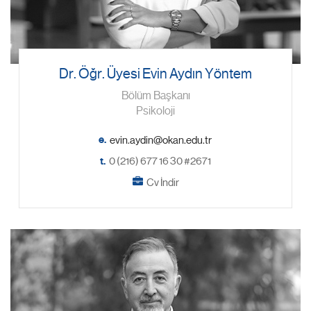
Dr. Öğr. Üyesi Evin Aydın Yöntem
Bölüm Başkanı
Psikoloji
e.
t.
0 (216) 677 16 30 #2671
Cv İndir