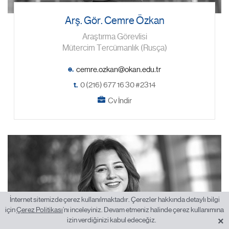
Arş. Gör. Cemre Özkan
Araştırma Görevlisi
Mütercim Tercümanlık (Rusça)
e.
t.
0 (216) 677 16 30 #2314
Cv İndir
İnternet sitemizde çerez kullanılmaktadır. Çerezler hakkında detaylı bilgi
için
Çerez Politikası
’nı inceleyiniz. Devam etmeniz halinde çerez kullanımına
×
izin verdiğinizi kabul edeceğiz.