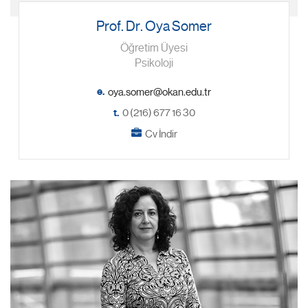
Prof. Dr. Oya Somer
Öğretim Üyesi
Psikoloji
e.
t.
0 (216) 677 16 30
Cv İndir