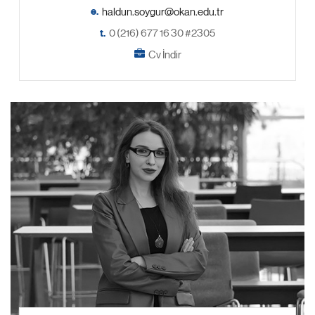
e.
t.
0 (216) 677 16 30 #2305
Cv İndir