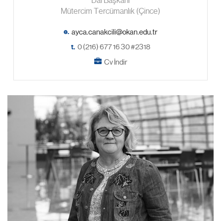
Dal Başkanı
Mütercim Tercümanlık (Çince)
e.
t.
0 (216) 677 16 30 #2318
Cv İndir