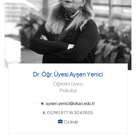
Dr. Öğr. Üyesi Ayşen Yenici
Öğretim Üyesi
Psikoloji
e.
t.
0 (216) 677 16 30 #2653
Cv İndir