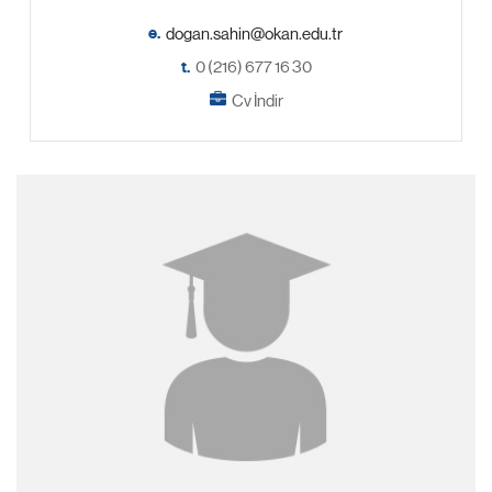
e.
t.
0 (216) 677 16 30
Cv İndir