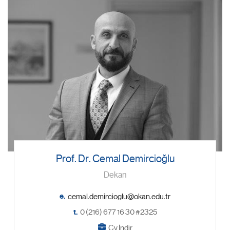
Prof. Dr. Cemal Demircioğlu
Dekan
e.
t.
0 (216) 677 16 30 #2325
Cv İndir