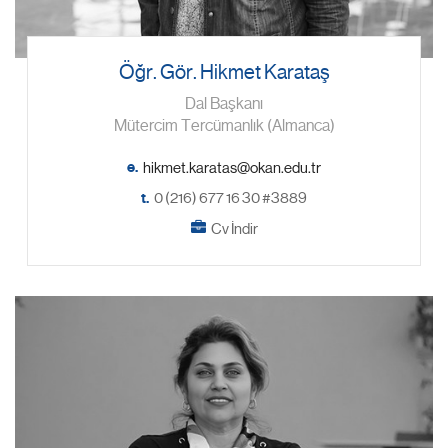
Öğr. Gör. Hikmet Karataş
Dal Başkanı
Mütercim Tercümanlık (Almanca)
e.
t.
0 (216) 677 16 30 #3889
Cv İndir