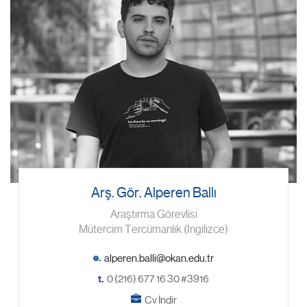
Arş. Gör. Alperen Ballı
Araştırma Görevlisi
Mütercim Tercümanlık (İngilizce)
e.
t.
0 (216) 677 16 30 #3916
Cv İndir