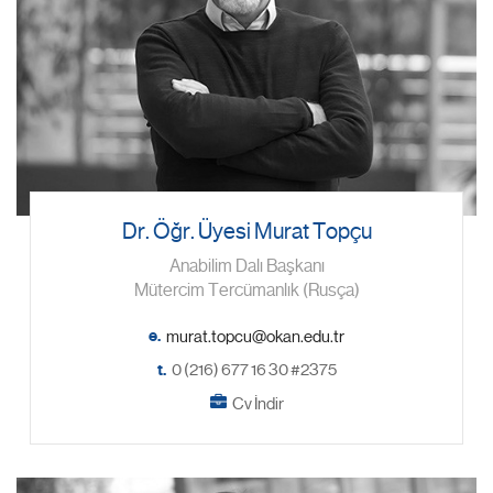
Dr. Öğr. Üyesi Murat Topçu
Anabilim Dalı Başkanı
Mütercim Tercümanlık (Rusça)
e.
t.
0 (216) 677 16 30 #2375
Cv İndir