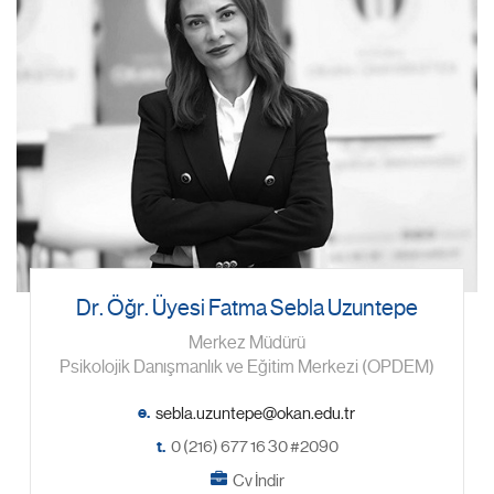
Dr. Öğr. Üyesi Fatma Sebla Uzuntepe
Merkez Müdürü
Psikolojik Danışmanlık ve Eğitim Merkezi (OPDEM)
e.
t.
0 (216) 677 16 30 #2090
Cv İndir