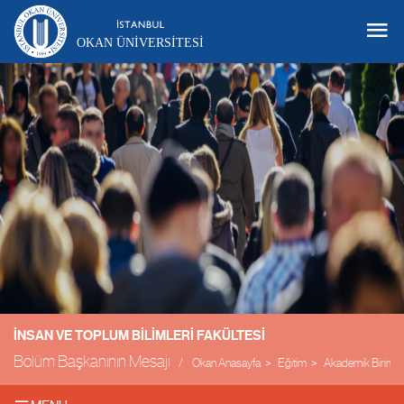
OKAN ÜNIVERSITESI
İNSAN VE TOPLUM BILIMLERI FAKÜLTESI
Bölüm Başkanının Mesajı
Okan Anasayfa
Eğitim
Akademik Birimle