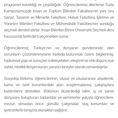
programın esnekliği ve çeşitliliğidir. Öğrencilerimiz dilerlerse Tuzla
Kampüsümüzde İnsan ve Toplum Bilimleri Fakültesi’nin yanı sıra
Sanat, Tasarım ve Mimarlık Fakültesi, Hukuk Fakültesi, İşletme ve
Yönetim Bilimleri Fakültesi ve Mühendislik Fakültesi’nin sunduğu
seçmeli dersleri alırlar. İnsan Bilimleri Birimi Üniversite Seçmeli ders
havuzunda farklı ders seçenekleri sunar.
Öğrencilerimiz, Türkiye’nin ve dünyanın gündeminde olan
sorunların çözümlenmesine katkıda bulunmak üzere bilgilenmiş,
toplumsal yapı ve süreçleri irdeleyebilen, eleştirel ve etik düşünceye
sahip, nitelikli iletişim kuran, yaratıcı bireyler olarak uzmanlaşırlar.
Sosyoloji Bölümü öğrencilerinin, ulusal ve uluslararası akademik,
kamu ve özel kurumlardaki alan araştırmalarına, çalıştaylara
katılımlarını destekler. Bölümün düzenlediği bilim, iş ve sanat
dünyasını buluşturan toplantılar ve seminerler yoluyla öğrencilere,
mezun olmadan önce gönüllü çalışmalar, staj konumları ve
işverenlerle tanışma olanakları sağlanır.