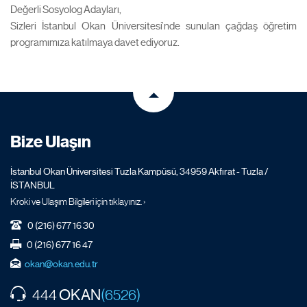
Değerli Sosyolog Adayları,
Sizleri İstanbul Okan Üniversitesi’nde sunulan çağdaş öğretim
programımıza katılmaya davet ediyoruz.
Bize Ulaşın
İstanbul Okan Üniversitesi Tuzla Kampüsü, 34959 Akfırat - Tuzla /
İSTANBUL
Kroki ve Ulaşım Bilgileri için tıklayınız. ›
0 (216) 677 16 30
0 (216) 677 16 47
okan@okan.edu.tr
OKAN
444
(6526)