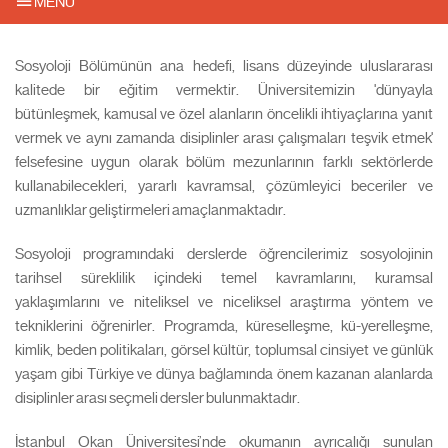
MENU
Sosyoloji Bölümünün ana hedefi, lisans düzeyinde uluslararası
kalitede bir eğitim vermektir. Üniversitemizin 'dünyayla
bütünleşmek, kamusal ve özel alanların öncelikli ihtiyaçlarına yanıt
vermek ve aynı zamanda disiplinler arası çalışmaları teşvik etmek'
felsefesine uygun olarak bölüm mezunlarının farklı sektörlerde
kullanabilecekleri, yararlı kavramsal, çözümleyici beceriler ve
uzmanlıklar geliştirmeleri amaçlanmaktadır.
Sosyoloji programındaki derslerde öğrencilerimiz sosyolojinin
tarihsel süreklilik içindeki temel kavramlarını, kuramsal
yaklaşımlarını ve niteliksel ve niceliksel araştırma yöntem ve
tekniklerini öğrenirler. Programda, küreselleşme, kü-yerelleşme,
kimlik, beden politikaları, görsel kültür, toplumsal cinsiyet ve günlük
yaşam gibi Türkiye ve dünya bağlamında önem kazanan alanlarda
disiplinler arası seçmeli dersler bulunmaktadır.
İstanbul Okan Üniversitesi’nde okumanın ayrıcalığı sunulan