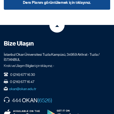
Ders Planını görüntülemek için tıklayınız.
Bize Ulaşın
İstanbul Okan Üniversitesi Tuzla Kampüsü, 34959 Akfırat - Tuzla /
İSTANBUL
Kroki ve Ulaşım Bilgileri için tıklayınız. ›
0 (216) 677 16 30
0 (216) 677 16 47
okan@okan.edu.tr
OKAN
444
(6526)