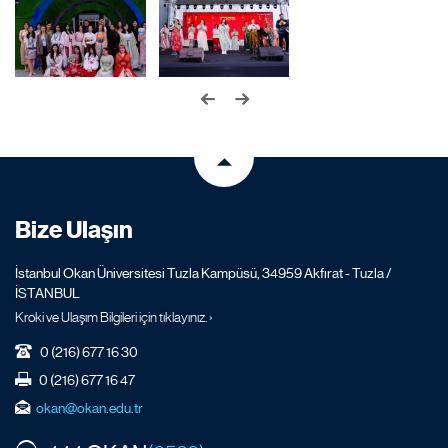
Bize Ulaşın
İstanbul Okan Üniversitesi Tuzla Kampüsü, 34959 Akfırat - Tuzla /
İSTANBUL
Kroki ve Ulaşım Bilgileri için tıklayınız. ›
0 (216) 677 16 30
0 (216) 677 16 47
okan@okan.edu.tr