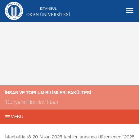
OKAN ÜNIVERSITESI
İNSAN VE TOPLUM BILIMLERI FAKÜLTESI
"Dünyanın Renkleri" Fuarı
MENU
İstanbul’da 18-20 Nisan 2025 tarihleri arasında düzenlenen “2025