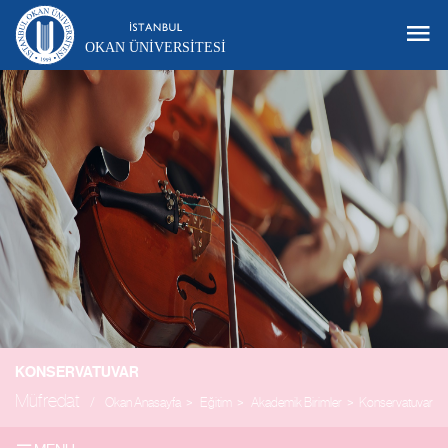
OKAN ÜNIVERSITESI
KONSERVATUVAR
Müfredat
Okan Anasayfa
Eğitim
Akademik Birimler
Konservatuvar