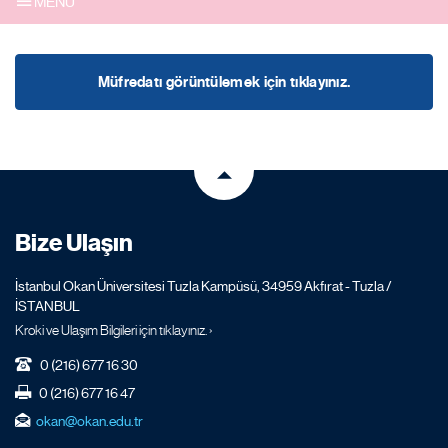
MENU
Müfredatı görüntülemek için tıklayınız.
Bize Ulaşın
İstanbul Okan Üniversitesi Tuzla Kampüsü, 34959 Akfırat - Tuzla /
İSTANBUL
Kroki ve Ulaşım Bilgileri için tıklayınız. ›
0 (216) 677 16 30
0 (216) 677 16 47
okan@okan.edu.tr