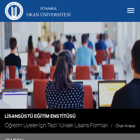
OKAN ÜNIVERSITESI
LISANSÜSTÜ EĞITIM ENSTITÜSÜ
Öğretim Üyeleri İçin Tezli Yüksek Lisans Formları
Okan Anasayfa