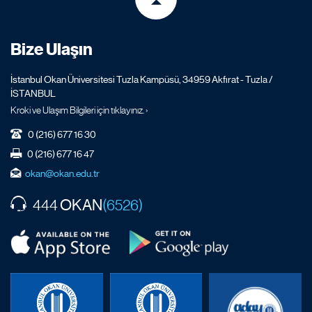
Bize Ulaşın
İstanbul Okan Üniversitesi Tuzla Kampüsü, 34959 Akfırat - Tuzla /
İSTANBUL
Kroki ve Ulaşım Bilgileri için tıklayınız. ›
0 (216) 677 16 30
0 (216) 677 16 47
okan@okan.edu.tr
OKAN
444
(6526)