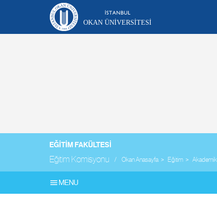
OKAN ÜNIVERSITESI
EĞITIM FAKÜLTESI
Eğitim Komisyonu
Okan Anasayfa
Eğitim
Akademik 
MENU