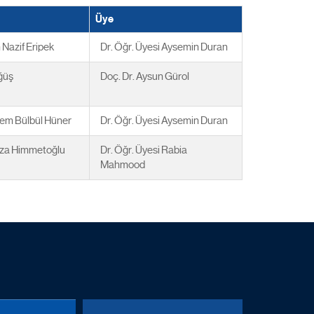
Üye
 Nazif Eripek
Dr. Öğr. Üyesi Aysemin Duran
öğüş
Doç. Dr. Aysun Gürol
nem Bülbül Hüner
Dr. Öğr. Üyesi Aysemin Duran
yza Himmetoğlu
Dr. Öğr. Üyesi Rabia
Mahmood