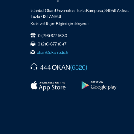
İstanbul Okan Üniversitesi Tuzla Kampüsü, 34959 Akfırat -
Tuzla / İSTANBUL
Kroki ve Ulaşım Bilgileri için tıklayınız. ›
0 (216) 677 16 30
0 (216) 677 16 47
okan@okan.edu.tr
OKAN
444
(6526)