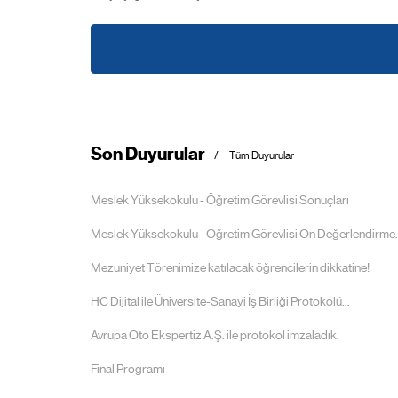
Son Duyurular
Tüm Duyurular
Meslek Yüksekokulu - Öğretim Görevlisi Sonuçları
Meslek Yüksekokulu - Öğretim Görevlisi Ön Değerlendirme..
Mezuniyet Törenimize katılacak öğrencilerin dikkatine!
HC Dijital ile Üniversite-Sanayi İş Birliği Protokolü...
Avrupa Oto Ekspertiz A.Ş. ile protokol imzaladık.
Final Programı