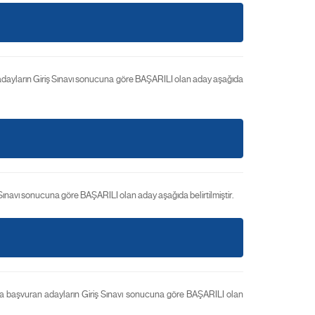
dayların Giriş Sınavı sonucuna göre BAŞARILI olan aday aşağıda
ınavı sonucuna göre BAŞARILI olan aday aşağıda belirtilmiştir.
 başvuran adayların Giriş Sınavı sonucuna göre BAŞARILI olan