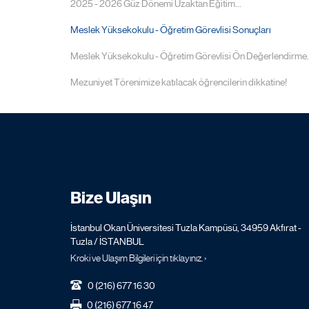
2025 - 2026 Güz Dönemi Uzaktan Eğitim...
Meslek Yüksekokulu - Öğretim Görevlisi Sonuçları
Meslek Yüksekokulu - Öğretim Görevlisi Ön Değerlendirme..
Mezuniyet Törenimize katılacak öğrencilerin dikkatine!
Bize Ulaşın
İstanbul Okan Üniversitesi Tuzla Kampüsü, 34959 Akfırat -
Tuzla / İSTANBUL
Kroki ve Ulaşım Bilgileri için tıklayınız. ›
0 (216) 677 16 30
0 (216) 677 16 47