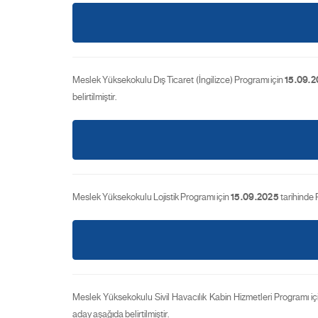
Meslek Yüksekokulu Dış Ticaret (İngilizce) Programı için
15.09.
belirtilmiştir.
Meslek Yüksekokulu Lojistik Programı için
15.09.2025
tarihinde 
Meslek Yüksekokulu Sivil Havacılık Kabin Hizmetleri Programı i
aday aşağıda belirtilmiştir.