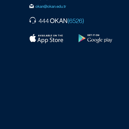
okan@okan.edu.tr
OKAN
444
(6526)