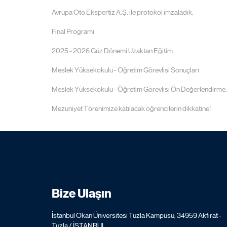
Avrupa Oto Ekspertiz A.Ş. ile protokol imzaladık.
Final Programı
2025 - 2026 Güz Dönemi Uzaktan Eğitim...
Meslek Yüksekokulu - Öğretim Görevlisi Sonuçları
Meslek Yüksekokulu - Öğretim Görevlisi Ön Değerlendirme..
Mezuniyet Törenimize katılacak öğrencilerin dikkatine!
Bize Ulaşın
İstanbul Okan Üniversitesi Tuzla Kampüsü, 34959 Akfırat -
Tuzla / İSTANBUL