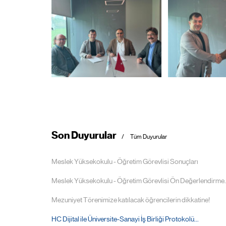
Son Duyurular
Tüm Duyurular
Meslek Yüksekokulu - Öğretim Görevlisi Sonuçları
Meslek Yüksekokulu - Öğretim Görevlisi Ön Değerlendirme..
Mezuniyet Törenimize katılacak öğrencilerin dikkatine!
HC Dijital ile Üniversite-Sanayi İş Birliği Protokolü...