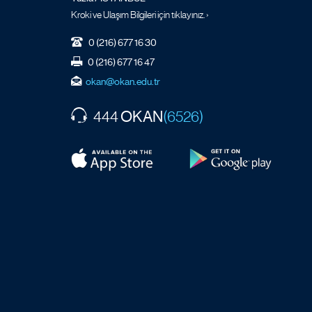
Kroki ve Ulaşım Bilgileri için tıklayınız. ›
0 (216) 677 16 30
0 (216) 677 16 47
okan@okan.edu.tr
OKAN
444
(6526)