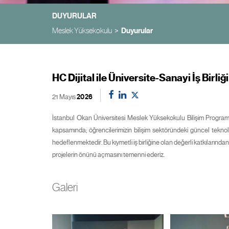
DUYURULAR
Meslek Yüksekokulu
Duyurular
HC Dijital ile Üniversite-Sanayi İş Birli
21 Mayıs
2026
İstanbul Okan Üniversitesi Meslek Yüksekokulu Bilişim Programlar
kapsamında; öğrencilerimizin bilişim sektöründeki güncel teknoloj
hedeflenmektedir. Bu kıymetli iş birliğine olan değerli katkıların
projelerin önünü açmasını temenni ederiz.
Galeri