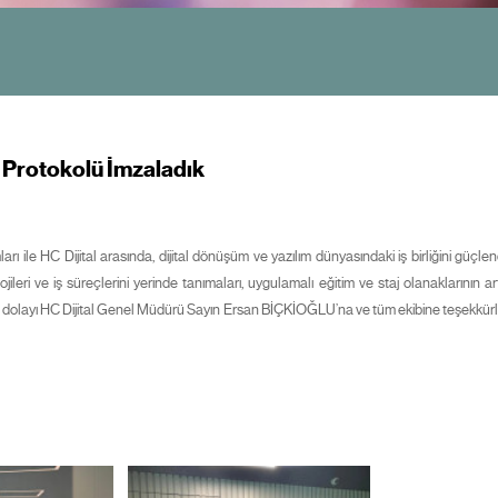
ği Protokolü İmzaladık
ı ile HC Dijital arasında, dijital dönüşüm ve yazılım dünyasındaki iş birliğini güçle
ileri ve iş süreçlerini yerinde tanımaları, uygulamalı eğitim ve staj olanaklarının a
dan dolayı HC Dijital Genel Müdürü Sayın Ersan BİÇKİOĞLU’na ve tüm ekibine teşekkürleri