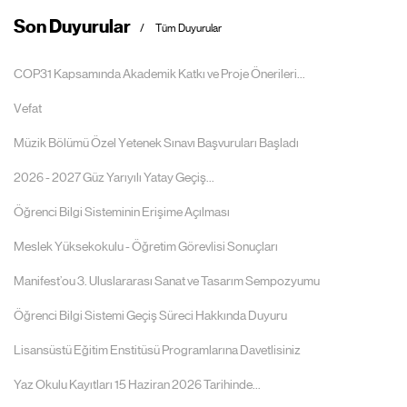
Son Duyurular
Tüm Duyurular
COP31 Kapsamında Akademik Katkı ve Proje Önerileri...
Vefat
Müzik Bölümü Özel Yetenek Sınavı Başvuruları Başladı
2026 - 2027 Güz Yarıyılı Yatay Geçiş...
Öğrenci Bilgi Sisteminin Erişime Açılması
Meslek Yüksekokulu - Öğretim Görevlisi Sonuçları
Manifest’ou 3. Uluslararası Sanat ve Tasarım Sempozyumu
Öğrenci Bilgi Sistemi Geçiş Süreci Hakkında Duyuru
Lisansüstü Eğitim Enstitüsü Programlarına Davetlisiniz
Yaz Okulu Kayıtları 15 Haziran 2026 Tarihinde...