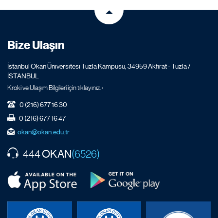
Bize Ulaşın
İstanbul Okan Üniversitesi Tuzla Kampüsü, 34959 Akfırat - Tuzla /
İSTANBUL
Kroki ve Ulaşım Bilgileri için tıklayınız. ›
0 (216) 677 16 30
0 (216) 677 16 47
okan@okan.edu.tr
OKAN
444
(6526)