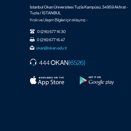
İstanbul Okan Üniversitesi Tuzla Kampüsü, 34959 Akfırat -
Tuzla / İSTANBUL
Kroki ve Ulaşım Bilgileri için tıklayınız. ›
0 (216) 677 16 30
0 (216) 677 16 47
okan@okan.edu.tr
OKAN
444
(6526)