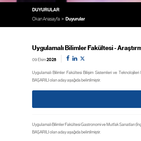
DUYURULAR
Okan Anasayfa
Duyurular
Uygulamalı Bilimler Fakültesi - Araştır
09 Ekim
2025
Uygulamalı Bilimler Fakültesi Bilişim Sistemleri ve Teknolojiler
BAŞARILI olan aday aşağıda belirtilmiştir.
Uygulamalı Bilimler Fakültesi Gastronomi ve Mutfak Sanatları (İng
BAŞARILI olan aday aşağıda belirtilmiştir.