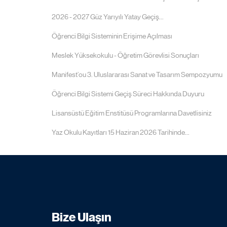
2026 - 2027 Güz Yarıyılı Yatay Geçiş...
Öğrenci Bilgi Sisteminin Erişime Açılması
Meslek Yüksekokulu - Öğretim Görevlisi Sonuçları
Manifest’ou 3. Uluslararası Sanat ve Tasarım Sempozyumu
Öğrenci Bilgi Sistemi Geçiş Süreci Hakkında Duyuru
Lisansüstü Eğitim Enstitüsü Programlarına Davetlisiniz
Yaz Okulu Kayıtları 15 Haziran 2026 Tarihinde...
Bize Ulaşın