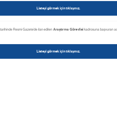
Listeyi görmek için tıklayınız.
tarihinde Resmi Gazete’de ilan edilen
Araştırma Görevlisi
kadrosuna başvuran ad
Listeyi görmek için tıklayınız.