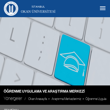
OKAN ÜNIVERSITESI
ÖĞRENME UYGULAMA VE ARAŞTIRMA MERKEZI
Yönergeler
Okan Anasayfa
Araştırma Merkezlerimiz
Öğrenme Uygulama 