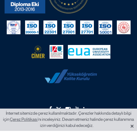
İnternet sitemizde çerez kullanılmaktadır. Çerezler hakkında detaylı bilgi
için
Çerez Politikası
’nı inceleyiniz. Devam etmeniz halinde çerez kullanımına
2026 © İstanbul Okan Üniversitesi.
×
izin verdiğinizi kabul edeceğiz.