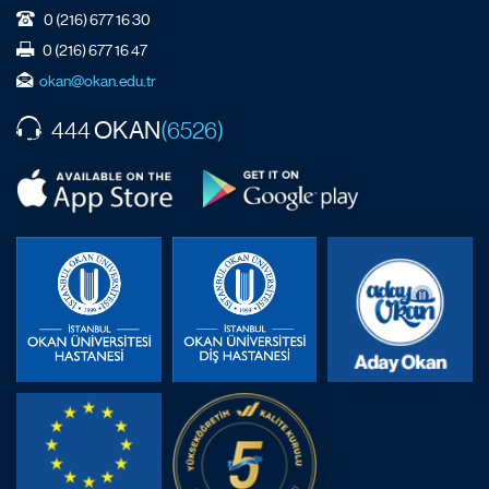
0 (216) 677 16 30
0 (216) 677 16 47
okan@okan.edu.tr
OKAN
444
(6526)