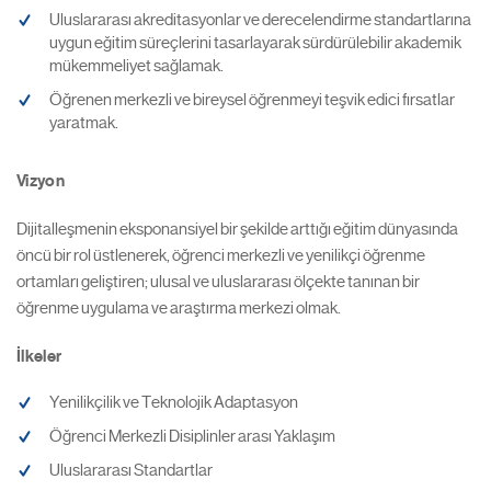
Uluslararası akreditasyonlar ve derecelendirme standartlarına
uygun eğitim süreçlerini tasarlayarak sürdürülebilir akademik
mükemmeliyet sağlamak.
Öğrenen merkezli ve bireysel öğrenmeyi teşvik edici fırsatlar
yaratmak.
Vizyon
Dijitalleşmenin eksponansiyel bir şekilde arttığı eğitim dünyasında
öncü bir rol üstlenerek, öğrenci merkezli ve yenilikçi öğrenme
ortamları geliştiren; ulusal ve uluslararası ölçekte tanınan bir
öğrenme uygulama ve araştırma merkezi olmak.
İlkeler
Yenilikçilik ve Teknolojik Adaptasyon
Öğrenci Merkezli Disiplinler arası Yaklaşım
Uluslararası Standartlar