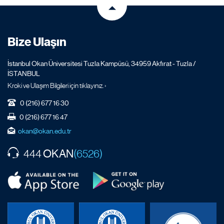
Bize Ulaşın
İstanbul Okan Üniversitesi Tuzla Kampüsü, 34959 Akfırat - Tuzla /
İSTANBUL
Kroki ve Ulaşım Bilgileri için tıklayınız. ›
0 (216) 677 16 30
0 (216) 677 16 47
okan@okan.edu.tr
OKAN
444
(6526)