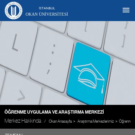
OKAN ÜNIVERSITESI
ÖĞRENME UYGULAMA VE ARAŞTIRMA MERKEZI
Merkez Hakkında
Okan Anasayfa
Araştırma Merkezlerimiz
Öğrenme U