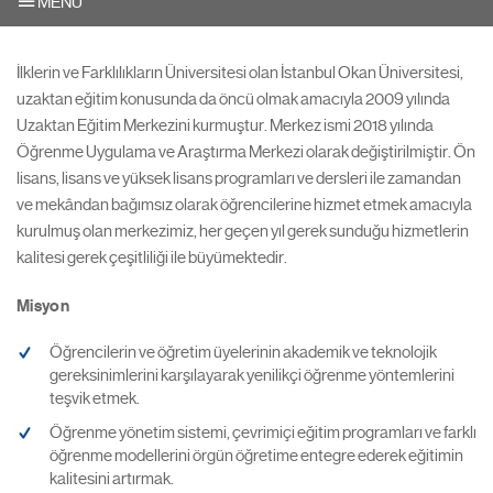
MENU
İlklerin ve Farklılıkların Üniversitesi olan İstanbul Okan Üniversitesi,
uzaktan eğitim konusunda da öncü olmak amacıyla 2009 yılında
Uzaktan Eğitim Merkezini kurmuştur. Merkez ismi 2018 yılında
Öğrenme Uygulama ve Araştırma Merkezi olarak değiştirilmiştir. Ön
lisans, lisans ve yüksek lisans programları ve dersleri ile zamandan
ve mekândan bağımsız olarak öğrencilerine hizmet etmek amacıyla
kurulmuş olan merkezimiz, her geçen yıl gerek sunduğu hizmetlerin
kalitesi gerek çeşitliliği ile büyümektedir.
Misyon
Öğrencilerin ve öğretim üyelerinin akademik ve teknolojik
gereksinimlerini karşılayarak yenilikçi öğrenme yöntemlerini
teşvik etmek.
Öğrenme yönetim sistemi, çevrimiçi eğitim programları ve farklı
öğrenme modellerini örgün öğretime entegre ederek eğitimin
kalitesini artırmak.