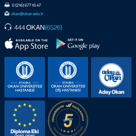
0 (216) 677 16 47
okan@okan.edu.tr
OKAN
444
(6526)