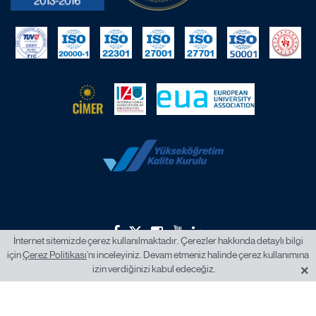
İnternet sitemizde çerez kullanılmaktadır. Çerezler hakkında detaylı bilgi
için
Çerez Politikası
’nı inceleyiniz. Devam etmeniz halinde çerez kullanımına
2026 © İstanbul Okan Üniversitesi.
×
izin verdiğinizi kabul edeceğiz.