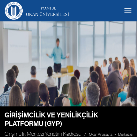
OKAN ÜNIVERSITESI
GIRIŞIMCILIK VE YENILIKÇILIK
PLATFORMU (GYP)
Girişimcilik Merkezi Yönetim Kadrosu
Okan Anasayfa
Merkezler