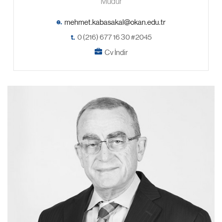
Müdür
e.
t.
0 (216) 677 16 30 #2045
Cv İndir