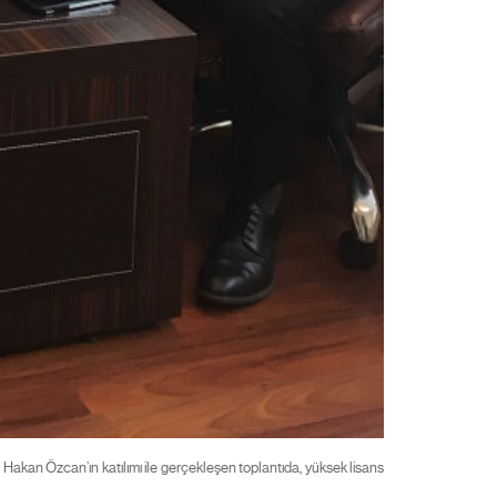
akan Özcan’ın katılımı ile gerçekleşen toplantıda, yüksek lisans