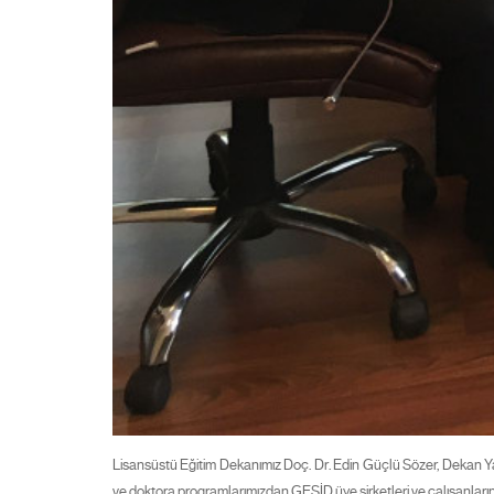
Lisansüstü Eğitim Dekanımız Doç. Dr. Edin Güçlü Sözer, Dekan Ya
ve doktora programlarımızdan GESİD üye şirketleri ve çalışanları