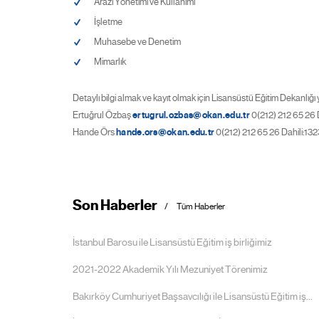
Arazi Yönetimi ve Kullanımı
İşletme
Muhasebe ve Denetim
Mimarlık
Detaylı bilgi almak ve kayıt olmak için Lisansüstü Eğitim Dekanlığı yetk
Ertuğrul Özbaş
ertugrul.ozbas@okan.edu.tr
0(212) 212 65 26 D
Hande Örs
hande.ors@okan.edu.tr
0(212) 212 65 26 Dahili:132
Son Haberler
Tüm Haberler
İstanbul Barosu ile Lisansüstü Eğitim iş birliğimiz
2021-2022 Akademik Yılı Mezuniyet Törenimiz
Bakırköy Cumhuriyet Başsavcılığı ile Lisansüstü Eğitim iş...