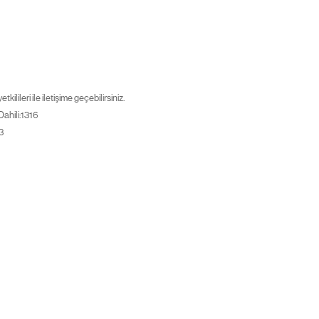
ilileri ile iletişime geçebilirsiniz.
ahili:1316
3