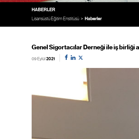
HABERLER
Lisansüstü Eğitim Enstitüsü
Haberler
Genel Sigortacılar Derneği ile iş birliği
09 Eylül
2021