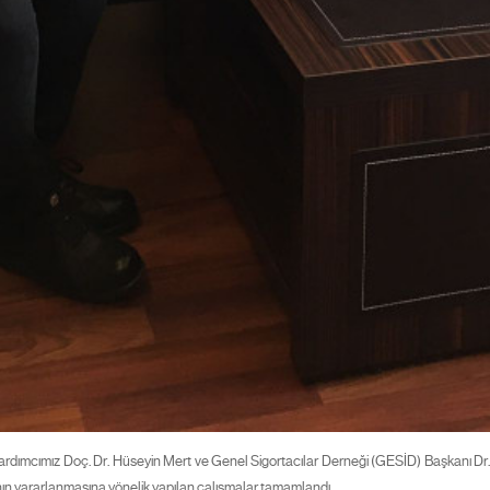
rdımcımız Doç. Dr. Hüseyin Mert ve Genel Sigortacılar Derneği (GESİD) Başkanı Dr. H
nın yararlanmasına yönelik yapılan çalışmalar tamamlandı.