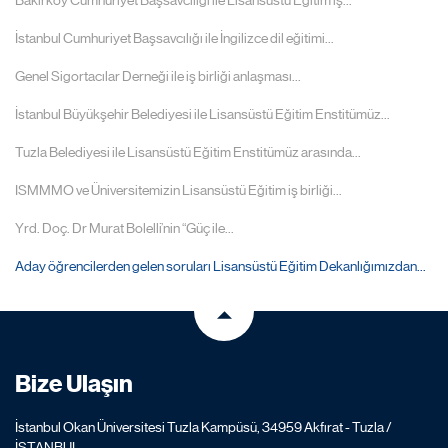
İstanbul Cumhuriyet Başsavcılığı ile İngilizce dil eğitimi...
Genel Sigortacılar Derneği ile iş birliği anlaşması...
İstanbul Büyükşehir Belediyesi ile Lisansüstü Eğitim Enstitümüz...
Tuzla Belediyesi ile Lisansüstü Eğitim Enstitümüz arasında...
ISMMMO ve Üniversitemizin Lisansüstü Eğitim iş birliği...
Yrd. Doç. Dr Murat Bolelli’nin “Güç ile...
Aday öğrencilerden gelen soruları Lisansüstü Eğitim Dekanlığımızdan...
Bize Ulaşın
İstanbul Okan Üniversitesi Tuzla Kampüsü, 34959 Akfırat - Tuzla /
İSTANBUL