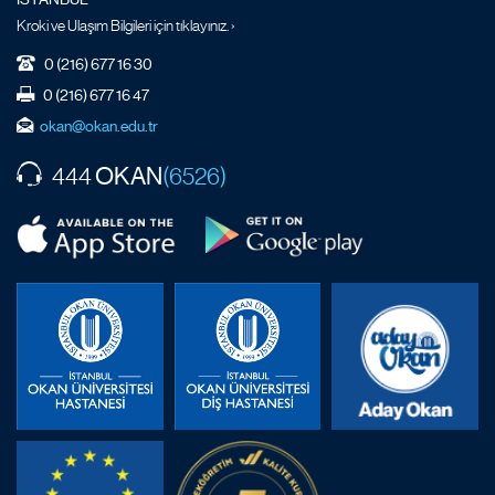
Kroki ve Ulaşım Bilgileri için tıklayınız. ›
0 (216) 677 16 30
0 (216) 677 16 47
okan@okan.edu.tr
OKAN
444
(6526)