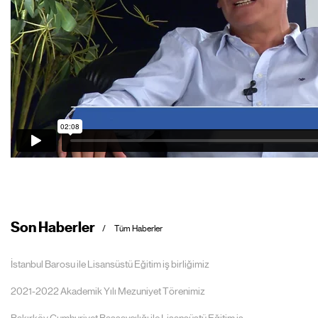
Son Haberler
Tüm Haberler
İstanbul Barosu ile Lisansüstü Eğitim iş birliğimiz
2021-2022 Akademik Yılı Mezuniyet Törenimiz
Bakırköy Cumhuriyet Başsavcılığı ile Lisansüstü Eğitim iş...