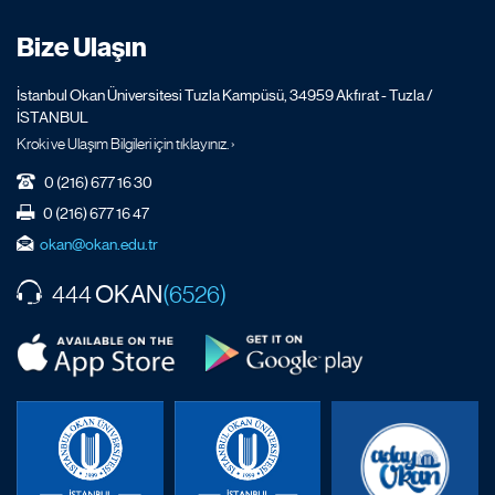
Bize Ulaşın
İstanbul Okan Üniversitesi Tuzla Kampüsü, 34959 Akfırat - Tuzla /
İSTANBUL
Kroki ve Ulaşım Bilgileri için tıklayınız. ›
0 (216) 677 16 30
0 (216) 677 16 47
okan@okan.edu.tr
OKAN
444
(6526)