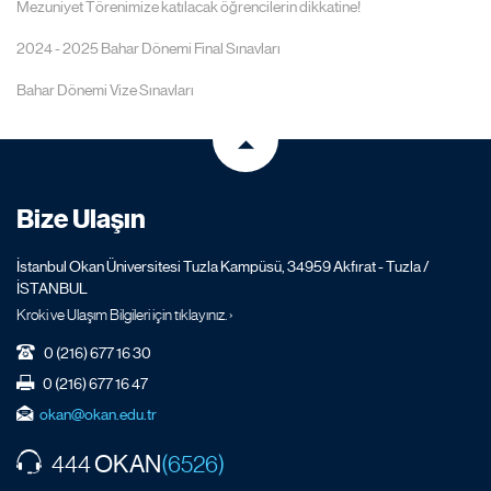
Mezuniyet Törenimize katılacak öğrencilerin dikkatine!
2024 - 2025 Bahar Dönemi Final Sınavları
Bahar Dönemi Vize Sınavları
Bize Ulaşın
İstanbul Okan Üniversitesi Tuzla Kampüsü, 34959 Akfırat - Tuzla /
İSTANBUL
Kroki ve Ulaşım Bilgileri için tıklayınız. ›
0 (216) 677 16 30
0 (216) 677 16 47
okan@okan.edu.tr
OKAN
444
(6526)