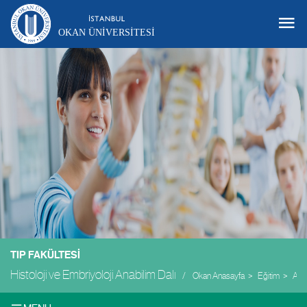
OKAN ÜNIVERSITESI
TIP FAKÜLTESI
Histoloji ve Embriyoloji Anabilim Dalı
Okan Anasayfa
Eğitim
Akad