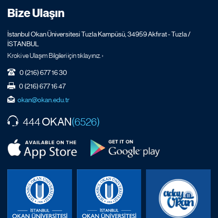
Bize Ulaşın
İstanbul Okan Üniversitesi Tuzla Kampüsü, 34959 Akfırat - Tuzla /
İSTANBUL
Kroki ve Ulaşım Bilgileri için tıklayınız. ›
0 (216) 677 16 30
0 (216) 677 16 47
okan@okan.edu.tr
OKAN
444
(6526)