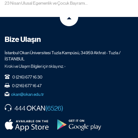
23 Nisan Ulusal Egemenlik ve Çocuk Bayramı...
Bize Ulaşın
İstanbul Okan Üniversitesi Tuzla Kampüsü, 34959 Akfırat - Tuzla /
İSTANBUL
Kroki ve Ulaşım Bilgileri için tıklayınız. ›
0 (216) 677 16 30
0 (216) 677 16 47
okan@okan.edu.tr
OKAN
444
(6526)