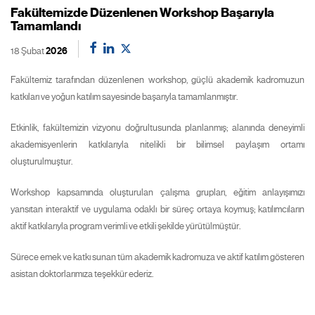
Fakültemizde Düzenlenen Workshop Başarıyla
Tamamlandı
18 Şubat
2026
Fakültemiz tarafından düzenlenen workshop, güçlü akademik kadromuzun
katkıları ve yoğun katılım sayesinde başarıyla tamamlanmıştır.
Etkinlik, fakültemizin vizyonu doğrultusunda planlanmış; alanında deneyimli
akademisyenlerin katkılarıyla nitelikli bir bilimsel paylaşım ortamı
oluşturulmuştur.
Workshop kapsamında oluşturulan çalışma grupları, eğitim anlayışımızı
yansıtan interaktif ve uygulama odaklı bir süreç ortaya koymuş; katılımcıların
aktif katkılarıyla program verimli ve etkili şekilde yürütülmüştür.
Sürece emek ve katkı sunan tüm akademik kadromuza ve aktif katılım gösteren
asistan doktorlarımıza teşekkür ederiz.