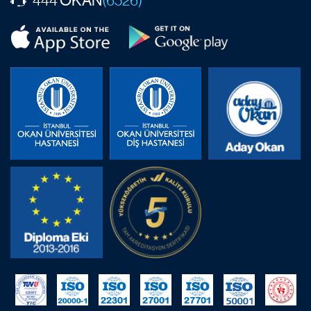
444
(6526)