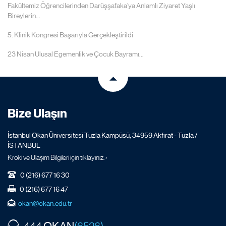
Fakültemiz Öğrencilerinden Darüşşafaka’ya Anlamlı Ziyaret Yaşlı
Bireylerin...
5. Klinik Kongresi Başarıyla Gerçekleştirildi
23 Nisan Ulusal Egemenlik ve Çocuk Bayramı...
Bize Ulaşın
İstanbul Okan Üniversitesi Tuzla Kampüsü, 34959 Akfırat - Tuzla /
İSTANBUL
Kroki ve Ulaşım Bilgileri için tıklayınız. ›
0 (216) 677 16 30
0 (216) 677 16 47
okan@okan.edu.tr
OKAN