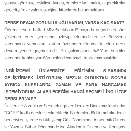
yasaya göre suç teşkilidir. Ayrıca, derslere katılmak için gerekli olan
geçerli şifreler yalnızca orijinal kitaplarda bulunmaktadır.
DERSE DEVAM ZORUNLULUĞU VAR MI, VARSA KAÇ SAAT?
Öğrencilerin o hafta LMS/Blackboard® başında geçirdikleri süre,
yüklenen ders içeriklerini izleyip izlemedikleri ve ödevlerini
zamanında yapmaları sistem üzerinden izlenmekte olup derse
devam yerine geçmektedir. Bu çalışmaların %80’ine belirtilen
zamanda katılmayan öğrenciler devamsızlıktan kalmış sayılırlar.
İNGİLİZCEMİ ÜNİVERSİTE EĞİTİMİM SIRASINDA
GELİŞTİRMEK İSTİYORUM; MEZUN OLDUKTAN SONRA
AYRICA KURSLARDA ZAMAN VE PARA HARCAMAK
İSTEMİYORUM. ALABİLECEĞİM HANGİ SEÇMELİ İNGİLİZCE
DERSLER VAR?
Üniversite Zorunlu ve Seçmeli İngilizce Dersleri Birimimiz tarafından
“CORE” kodlu dersler verilmektedir. Bu dersler dört temel akademik
beceriyi geliştirme odaklı işlenip Güz Döneminde Akademik Okuma
ve Yazma, Bahar Döneminde ise Akademik Dinleme ve Konuşma