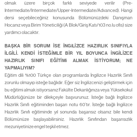
olmak üzere birçok farklı seviyede verilir (Pre-
Intermediate/Intermediate/Upper-Intermediate/Advanced). Hangi
dersi seçebileceğiniz konusunda Bölümünüzdeki Danışman
Hocanız veya Birim Yöneticiliği (A Blok/Giriş Katı/103 no.lu ofis) size
yardımcı olacaktır.
BAŞKA BİR SORUM İSE İNGiLİZCE HAZIRLIK SINIFIYLA
İLGİLİ. KENDİ İSTEĞİMLE BİR YIL BOYUNCA İNGİLİZCE
HAZIRLIK SINIFI EĞİTİMi ALMAK İSTİYORUM; NE
YAPMALIYIM?
Eğitim dili %100 Türkçe olan programlarda İngilizce Hazırlık Sınıfı
zorunlu olmayıp isteğe bağlıdır. Eğer siz İngilizcenizi geliştirmek için
bu eğitimi almak istiyorsanız Fakülte Dekanlığınıza veya Yüksekokul
Müdürlüğünüze bir dilekçeyle başvurunuz. İsteğe bağlı İngilizce
Hazırlık Sınıfı eğitiminden başarı notu 60’tır. İsteğe bağlı İngilizce
Hazırlık Sınıfı eğitiminde yıl sonunda başarısız olsanız bile kendi
Bölümünüze başlayabilirsiniz. Hazırlık Sınıfından başarısızlık
mezuniyetinize engel teşkil etmez.