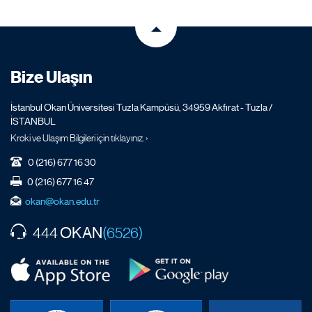
Bize Ulaşın
İstanbul Okan Üniversitesi Tuzla Kampüsü, 34959 Akfırat - Tuzla /
İSTANBUL
Kroki ve Ulaşım Bilgileri için tıklayınız. ›
0 (216) 677 16 30
0 (216) 677 16 47
okan@okan.edu.tr
OKAN
444
(6526)