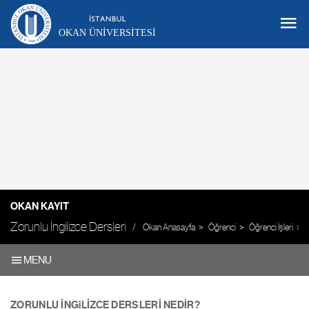
OKAN ÜNIVERSITESI
OKAN KAYIT
Zorunlu İngilizce Dersleri
Okan Anasayfa
Öğrenci
Öğrenci İşleri
K
MENU
ZORUNLU İNGiLİZCE DERSLERİ NEDİR?