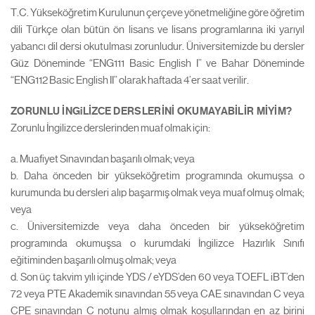
T.C. Yükseköğretim Kurulunun çerçeve yönetmeliğine göre öğretim
dili Türkçe olan bütün ön lisans ve lisans programlarına iki yarıyıl
yabancı dil dersi okutulması zorunludur. Üniversitemizde bu dersler
Güz Döneminde “ENG111 Basic English I” ve Bahar Döneminde
“ENG112 Basic English II” olarak haftada 4’er saat verilir.
ZORUNLU İNGiLİZCE DERSLERİNİ OKUMAYABİLİR MİYİM?
Zorunlu İngilizce derslerinden muaf olmak için:
a. Muafiyet Sınavından başarılı olmak; veya
b. Daha önceden bir yükseköğretim programında okumuşsa o
kurumunda bu dersleri alıp başarmış olmak veya muaf olmuş olmak;
veya
c. Üniversitemizde veya daha önceden bir yükseköğretim
programında okumuşsa o kurumdaki İngilizce Hazırlık Sınıfı
eğitiminden başarılı olmuş olmak; veya
d. Son üç takvim yılı içinde YDS / eYDS’den 60 veya TOEFL iBT’den
72 veya PTE Akademik sınavından 55 veya CAE sınavından C veya
CPE sınavından C notunu almış olmak koşullarından en az birini