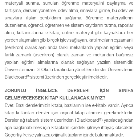
materyali sunma, sunulan öğrenme materyalini paylaşma ve
tartışma, dersleri yönetme, ödev alma, sınavlara girme, bu ödev ve
sınavlara ilişkin geribildirim sağlama, öğrenme materyallerini
düzenleme, öğrenci, öğretmen ve sistem kayıtlarını tutma, raporlar
alma, kullanıcılarına e-kitap, online materyal gibi kaynaklara her
yerden ulaşmaları gibi birçok işlev sağlayan; katılımcıların eşzamanlı
(senkron) olarak aynı anda farklı mekanlarda yapılan eğitimi veya
farklı zamanlı (asenkron) olarak zaman ve mekandan bağımsız
yapılan eğitimi almalarına olanak sağlayan yazılım sistemidir.
Üniversitemizin Dil Okulu tarafından yönetilen dersler Üniversitenin
Blackboard® sistemi üzerinden gerçekleştirilmektedir.
ZORUNLU İNGiLİZCE DERSLERİ İÇİN SINIFA
GELMEYECEKSEK KİTAP KULLANACAK MIYIZ?
Evet. Bazı derslerimizin kitabı, bazılarının ise e-kitabı vardır. Ayrıca
kitap kullanılan dersler için orijinal kitap alınması gerekmektedir.
Dersler ağ tabanlı sistem üzerinden (Blackboard®) yapılacağından
ağa bağlanabilmek için kitapların içindeki şifreye ihtiyaç olacaktır.
Geçerli şifre ise yalnızca orijinal kitapların içinde bulunmaktadır.