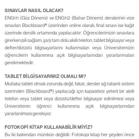
SINAVLAR NASIL OLACAK?
ENG111 (Güz Dönemi) ve ENG112 (Bahar Dönemi) derslerinin vize
sınavları Blackboard® üzerinden online olarak, final sınavı ise kağıt
üzerinde derslik ortamında yapılacaktır. Öğrencilerimizin sınavlara
girerken pili sağlam, şarjı tam dolu akıllı telefon, tablet bilgisayar veya
defter/dizüstü bilgisayarlarını kullanmaları veya Üniversitemizin
öğrencilerin kullanımına açık bilgisayarlarından yararlanmaları
gerekmektedir.
TABLET BİLGİSAYARIMIZ OLMALI MI?
Mutlaka tablet olmak zorunda değil; fakat, dersler ağ tabanlı sistem
üzerinden (Blackboard®) yapılacağı için kapasitesi yeterli bir akıllı
telefon veya tablet veya dizüstü/defter bilgisayar edinilmesi veya
Üniversitenin öğrenci kullanımına açık bilgisayarlarından
yararlanılması gerekiyor.
FOTOKOPİ KİTAP KULLANABİLİR MİYİZ?
Bu iki bakımdan mümkün değildir. Fotokopi kitap her şeyden önce