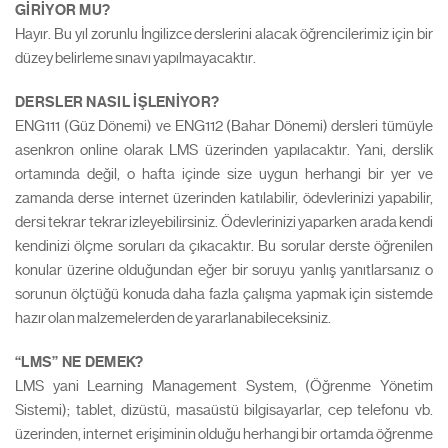
GİRİYOR MU?
Hayır. Bu yıl zorunlu İngilizce derslerini alacak öğrencilerimiz için bir
düzey belirleme sınavı yapılmayacaktır.
DERSLER NASIL İŞLENİYOR?
ENG111 (Güz Dönemi) ve ENG112 (Bahar Dönemi) dersleri tümüyle
asenkron online olarak LMS üzerinden yapılacaktır. Yani, derslik
ortamında değil, o hafta içinde size uygun herhangi bir yer ve
zamanda derse internet üzerinden katılabilir, ödevlerinizi yapabilir,
dersi tekrar tekrar izleyebilirsiniz. Ödevlerinizi yaparken arada kendi
kendinizi ölçme soruları da çıkacaktır. Bu sorular derste öğrenilen
konular üzerine olduğundan eğer bir soruyu yanlış yanıtlarsanız o
sorunun ölçtüğü konuda daha fazla çalışma yapmak için sistemde
hazır olan malzemelerden de yararlanabileceksiniz.
“LMS” NE DEMEK?
LMS yani Learning Management System, (Öğrenme Yönetim
Sistemi); tablet, dizüstü, masaüstü bilgisayarlar, cep telefonu vb.
üzerinden, internet erişiminin olduğu herhangi bir ortamda öğrenme