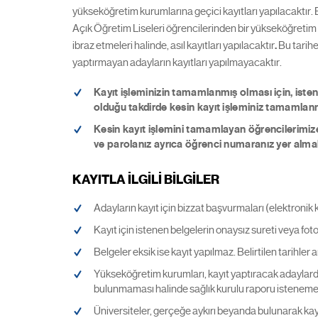
yükseköğretim kurumlarına geçici kayıtları yapılacaktır. B
Açık Öğretim Liseleri öğrencilerinden bir yükseköğretim 
ibraz etmeleri halinde, asıl kayıtları yapılacaktır
.
Bu tarihe
yaptırmayan adayların kayıtları yapılmayacaktır.
Kayıt işleminizin tamamlanmış olması için, iste
olduğu takdirde kesin kayıt işleminiz tamamlanm
Kesin kayıt işlemini tamamlayan öğrencilerimize Ö
ve parolanız ayrıca öğrenci numaranız yer alma
KAYITLA İLGİLİ BİLGİLER
Adayların kayıt için bizzat başvurmaları (elektronik 
Kayıt için istenen belgelerin onaysız sureti veya fot
Belgeler eksik ise kayıt yapılmaz. Belirtilen tarihl
Yükseköğretim kurumları, kayıt yaptıracak adaylarda
bulunmaması halinde sağlık kurulu raporu isteneme
Üniversiteler, gerçeğe aykırı beyanda bulunarak kayı