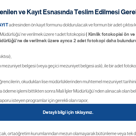
stenilen ve Kayıt Esnasında Teslim Edilmesi Ger
AYIT
adresinden ön kayıt formunu doldurulacak ve formun bir adet çıktısı 
i Müdürlüğü’ne verilmek üzere 1 adet fotokopisi
( Kimlik fotokopisi ön v
 Müdürlüğü’ne de verilmek üzere ayrıca 2 adet fotokopi daha bulunduru
ktısı),
 mezuniyet belgesi (veya geçici mezuniyet belgesi aslı), ile bir adet fotoko
ncilerin, okudukları lise müdürlüklerinden muhtemel mezuniyet tarihini b
a ödeme işlemi bittikten sonra Mali İşler Müdürlüğü’nden alınacak olan bel
poru isteyen programlar için gerekli olan rapor,
Detaylı bilgi için tıklayınız.
cak, ortaöğretim kurumlarından mezun olamayarak bütünleme veya tek ders