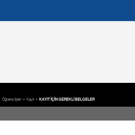
Öğrenci İşleri
Kayıt
KAYIT İÇİN GEREKLİ BELGELER