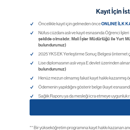
Kayıt İçin İ
Öncelikle kayıt için gelmeden önce
ONLINE İLK K
Nüfus cüzdanı aslı ve kayıt esnasında Öğrenci İşler
şekilde olmalıdır. Mali İşler Müdürlüğü ile Yurt
bulundurunuz)
2025 YKS EK Yerleştirme Sonuç Belgesi (internet çı
Lise diplomasının aslı veya E devlet üzerinden alınan
bulundurunuz)
Henüz mezun olmamış fakat kayıt hakkı kazanmış öğre
Ödemenin yapıldığını gösterir belge (kayıt esnasınd
Sağlık Raporu ya da mesleği icra etmeye uygunluk ra
** Bir yükseköğretim programına kayıt hakkı kazanan an