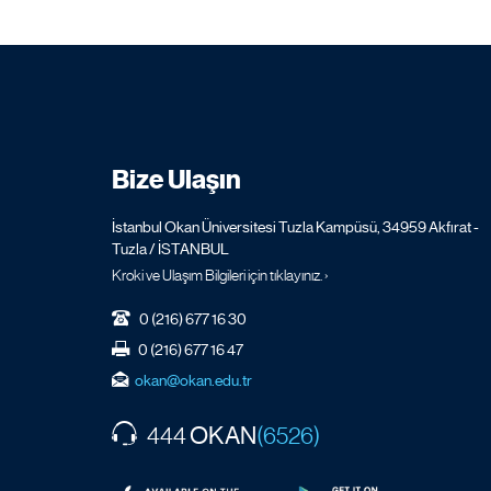
Bize Ulaşın
İstanbul Okan Üniversitesi Tuzla Kampüsü, 34959 Akfırat -
Tuzla / İSTANBUL
Kroki ve Ulaşım Bilgileri için tıklayınız. ›
0 (216) 677 16 30
0 (216) 677 16 47
okan@okan.edu.tr
OKAN
444
(6526)