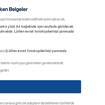
eken Belgeler
kayıt esnasında teslim edilmek üzere alınacak,
e arka yüzü A4 kağıdında aynı sayfada görülecek
lmalıdır. Lütfen evrak fotokopilerinizi yanınızda
pisi
(Lütfen evrak fotokopilerinizi yanınızda
elirtir resmi yazı getirmeleri gerekmektedir.
gedir),
 sınava girecek adayların da belirlenen tarihlerde