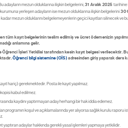
u adayların mezun olduklarına ilişkin belgelerini,
31 Aralık 2025
tarihine
kurumuna yerleşen adayların ise mezun olduklarına ilişkin belgelerini
30 
 kadar mezun olduklarını belgelemeyenlerin geçici kayıtları silinecek ve bu
nen tüm kayıt belgelerinin teslim edilmiş ve ücret ödemenizin yapılm
adığı anlamına gelir.
ğrenci İşleri Yetkilisi tarafından kesin kayıt belgesi verilecektir. B
ktadır.
Öğrenci bilgi sistemine (OİS)
adresinden giriş yaparak ders kay
kayıt hariç) gerekmektedir. Posta ile kayıt yapılmaz.
okopisi kabul edilmez.
er arasında kaydını yaptırmayan aday herhangi bir hak iddia edemez.
n programın koşul ve açıklamalarında yer alıyorsa sağlık kurulu raporu is
z.
t yaptıran adaylar hakkında gerekli yasal işlemleri yapmaya yetkilidir.