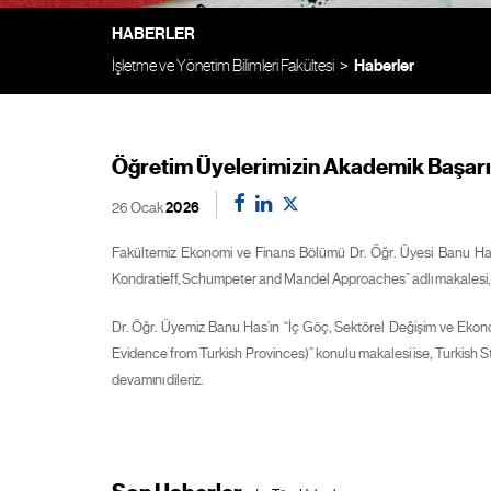
HABERLER
İşletme ve Yönetim Bilimleri Fakültesi
Haberler
Öğretim Üyelerimizin Akademik Başarı
26 Ocak
2026
Fakültemiz Ekonomi ve Finans Bölümü Dr. Öğr. Üyesi Banu Has 
Kondratieff, Schumpeter and Mandel Approaches” adlı makalesi, C
Dr. Öğr. Üyemiz Banu Has’ın “İç Göç, Sektörel Değişim ve Ekon
Evidence from Turkish Provinces)” konulu makalesi ise, Turkish St
devamını dileriz.