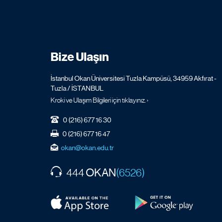
Bize Ulaşın
İstanbul Okan Üniversitesi Tuzla Kampüsü, 34959 Akfırat -
Tuzla / İSTANBUL
Kroki ve Ulaşım Bilgileri için tıklayınız. ›
0 (216) 677 16 30
0 (216) 677 16 47
okan@okan.edu.tr
OKAN
444
(6526)