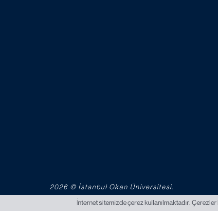
2026 © İstanbul Okan Üniversitesi.
İnternet sitemizde çerez kullanılmaktadır. Çerezler 