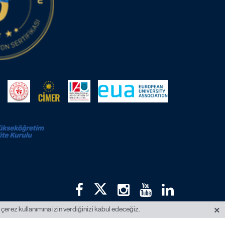
×
 çerez kullanımına izin verdiğinizi kabul edeceğiz.