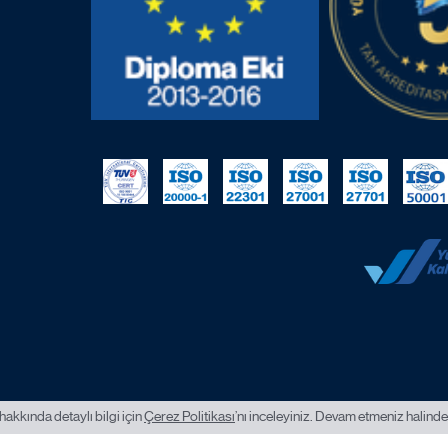
hakkında detaylı bilgi için
Çerez Politikası
’nı inceleyiniz. Devam etmeniz halinde