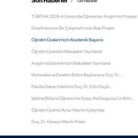
Son Haberler
Tüm Haberler
TÜBİTAK 2209-A Üniversite Öğrencileri Araştırma Projeleri
Disiplinlerarası Bir Çalışma Konulu Bap Projesi
Öğretim Üyelerimizin Akademik Başarısı
Öğretim Üyemizin Makaleleri Yayınlandı
Araştırma Görevlimizin Makaleleri Yayınlandı
Muhasebe ve Denetim Bölüm Başkanımız Doç. Dr....
Fakülte Dekan Vekilimiz Doç. Dr. Edin Güçlü...
İşletme Bölümü Öğrencimiz Kutay Ata Kaygusuz'un İklim...
Öğretim Üyemiz Aynur Pala’nın Çalışması
Doç. Dr. Hüseyin Mert’in Kitabı