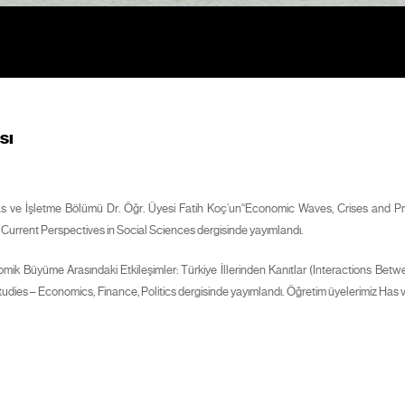
sı
ve İşletme Bölümü Dr. Öğr. Üyesi Fatih Koç’un“Economic Waves, Crises and Prof
urrent Perspectives in Social Sciences dergisinde yayımlandı.
omik Büyüme Arasındaki Etkileşimler: Türkiye İllerinden Kanıtlar (Interactions Be
udies – Economics, Finance, Politics dergisinde yayımlandı. Öğretim üyelerimiz Has v