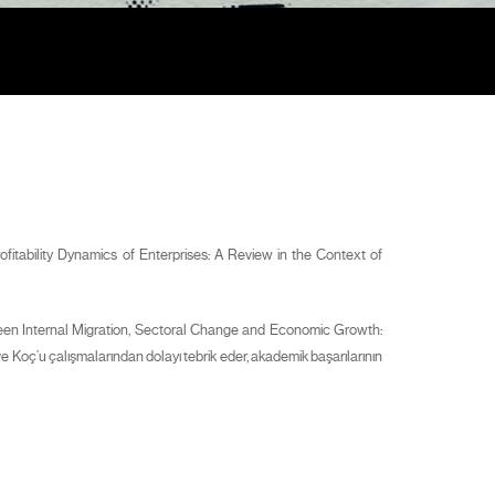
itability Dynamics of Enterprises: A Review in the Context of
tween Internal Migration, Sectoral Change and Economic Growth:
e Koç’u çalışmalarından dolayı tebrik eder, akademik başarılarının