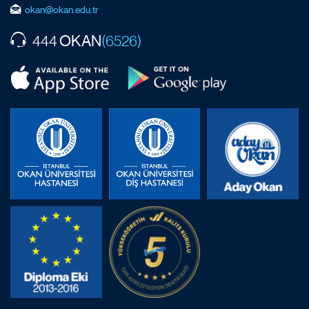
okan@okan.edu.tr
OKAN
444
(6526)