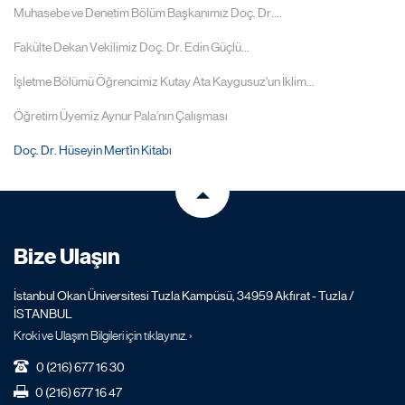
Muhasebe ve Denetim Bölüm Başkanımız Doç. Dr....
Fakülte Dekan Vekilimiz Doç. Dr. Edin Güçlü...
İşletme Bölümü Öğrencimiz Kutay Ata Kaygusuz'un İklim...
Öğretim Üyemiz Aynur Pala’nın Çalışması
Doç. Dr. Hüseyin Mert’in Kitabı
Bize Ulaşın
İstanbul Okan Üniversitesi Tuzla Kampüsü, 34959 Akfırat - Tuzla /
İSTANBUL
Kroki ve Ulaşım Bilgileri için tıklayınız. ›
0 (216) 677 16 30
0 (216) 677 16 47