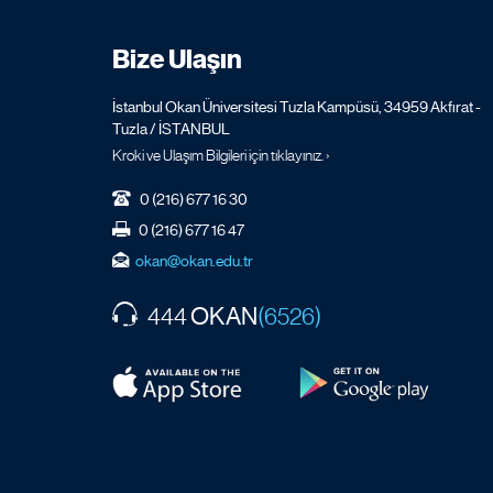
Bize Ulaşın
İstanbul Okan Üniversitesi Tuzla Kampüsü, 34959 Akfırat -
Tuzla / İSTANBUL
Kroki ve Ulaşım Bilgileri için tıklayınız. ›
0 (216) 677 16 30
0 (216) 677 16 47
okan@okan.edu.tr
OKAN
444
(6526)