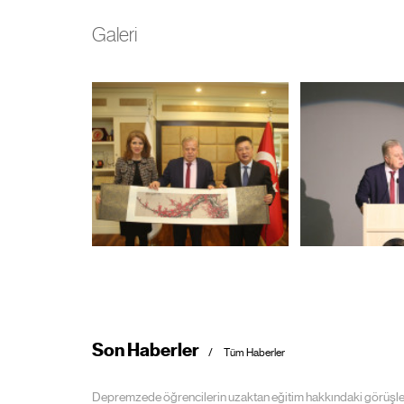
Galeri
Son Haberler
Tüm Haberler
Depremzede öğrencilerin uzaktan eğitim hakkındaki görüşle