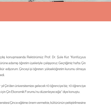
 Açılış konuşmasında Rektörümüz Prof. Dr. Şule Kut “Konfüçyus
ürüne adamış öğretim üyeleriyle çalışıyoruz. Geçtiğimiz hafta Çin
şekkür ediyorum. Çinceyi iyi öğreten yükseköğretim kurumu olmaya
edi.
r yıl Çin’den üniversitemize gelecek 10 öğrenciye biz, 10 öğrenciye
irmek için Çin Ekonomik Forumu’nu düzenleyeceğiz” diye konuştu.
versitesi Çince eğitime önem vermekte, kültürünün pekiştirilmesine