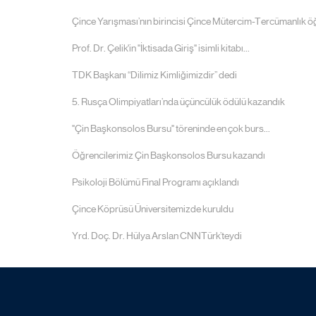
Çince Yarışması’nın birincisi Çince Mütercim-Tercümanlık 
Prof. Dr. Çelik'in "İktisada Giriş" isimli kitabı...
TDK Başkanı “Dilimiz Kimliğimizdir” dedi
5. Rusça Olimpiyatları’nda üçüncülük ödülü kazandık
"Çin Başkonsolos Bursu" töreninde en çok burs...
Öğrencilerimiz Çin Başkonsolos Bursu kazandı
Psikoloji Bölümü Final Programı açıklandı
Çince Köprüsü Üniversitemizde kuruldu
Yrd. Doç. Dr. Hülya Arslan CNNTürk’teydi