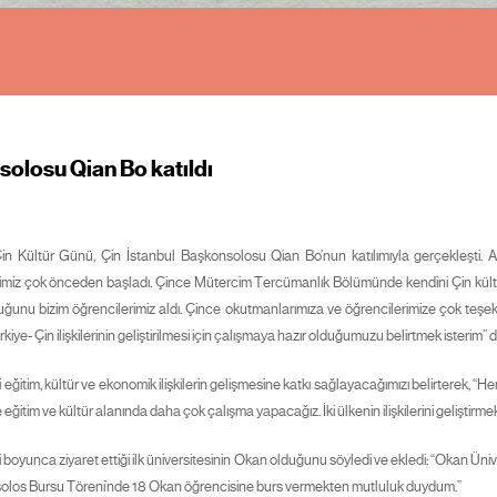
solosu Qian Bo katıldı
in Kültür Günü, Çin İstanbul Başkonsolosu Qian Bo’nun katılımıyla gerçekleşti.
kilerimiz çok önceden başladı. Çince Mütercim Tercümanlık Bölümünde kendini Çin kült
luğunu bizim öğrencilerimiz aldı. Çince okutmanlarımıza ve öğrencilerimize çok te
e- Çin ilişkilerinin geliştirilmesi için çalışmaya hazır olduğumuzu belirtmek isterim” d
ğitim, kültür ve ekonomik ilişkilerin gelişmesine katkı sağlayacağımızı belirterek, “He
e eğitim ve kültür alanında daha çok çalışma yapacağız. İki ülkenin ilişkilerini gelişt
boyunca ziyaret ettiği ilk üniversitesinin Okan olduğunu söyledi ve ekledi: “Okan Üni
solos Bursu Töreni’nde 18 Okan öğrencisine burs vermekten mutluluk duydum.”