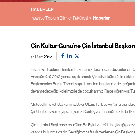
HABERLER
İnsan ve Toplum Bilimleri Fakültesi
Haberler
Çin Kültür Günü’ne Çin İstanbul Başkon
17 Mart
2017
İnsan ve Toplum Bilimleri Fakültemiz tarafından düzenlenen Ç
Enstitümüzü 2013 yılında açtık ancak Çin dil ve kültürü ile iliş
Başkonsolos Bursu Töreni yapıldı. Verilen bursların ezici çoğun
devam edeceğiz. Kolejimizde de çocuklarımız Çince öğreniyor. Türkiy
Mütevelli Heyet Başkanımız Bekir Okan, Türkiye ve Çin arasındaki e
Çin’den burs vermeyi planlıyoruz. Konfüçyus Enstitümüz ile birlikt
Çin İstanbul Başkonsolosu Qian Bo Eylül 2016’da başladığı görevi 
katkıda bulunmaktadır. Geçtiğimiz hafta düzenlenen Çin Başkon