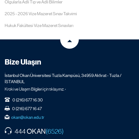
Olgularla Adli Tıp ve Adli Bilimler
2025 - 2026 Vize Mazeret Sınav Takvimi
Hukuk Fakültesi Vize Mazeret Sınavları
Bize Ulaşın
İstanbul Okan Üniversitesi Tuzla Kampüsü, 34959 Akfırat - Tuzla /
İSTANBUL
Kroki ve Ulaşım Bilgileri için tıklayınız. ›
0 (216) 677 16 30
0 (216) 677 16 47
okan@okan.edu.tr
OKAN
444
(6526)