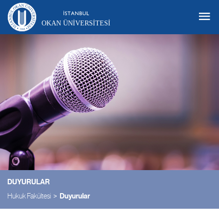
OKAN ÜNIVERSITESI
DUYURULAR
Hukuk Fakültesi
Duyurular