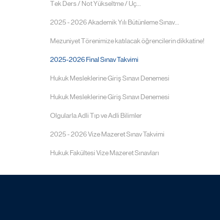
Tek Ders / Not Yükseltme / Üç...
2025 - 2026 Akademik Yılı Bütünleme Sınav...
Mezuniyet Törenimize katılacak öğrencilerin dikkatine!
2025-2026 Final Sınav Takvimi
Hukuk Mesleklerine Giriş Sınavı Denemesi
Hukuk Mesleklerine Giriş Sınavı Denemesi
Olgularla Adli Tıp ve Adli Bilimler
2025 - 2026 Vize Mazeret Sınav Takvimi
Hukuk Fakültesi Vize Mazeret Sınavları