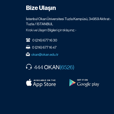
Bize Ulaşın
İstanbul Okan Üniversitesi Tuzla Kampüsü, 34959 Akfırat -
Tuzla / İSTANBUL
Kroki ve Ulaşım Bilgileri için tıklayınız. ›
0 (216) 677 16 30
0 (216) 677 16 47
okan@okan.edu.tr
OKAN
444
(6526)