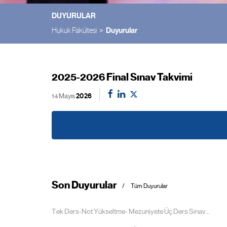
DUYURULAR
Hukuk Fakültesi
Duyurular
2025-2026 Final Sınav Takvimi
14 Mayıs
2026
Son Duyurular
Tüm Duyurular
Tek Ders-Not Yükseltme- Mezuniyete Üç Ders Sınav...