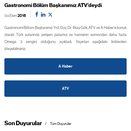
Gastronomi Bölüm Başkanımız ATV’deydi
04 Ekim
2016
Gastronomi Bölüm Başkanımız Yrd. Doç Dr. İlkay Gök, ATV ve A Haber’e konuk
olarak Türk sularında yetişen palamut ve hamsinin somondan daha fazla
Omega 3 zengini olduğunu açıkladı. Yayınları aşağıdaki linklerden
izleyebilirsiniz.
A Haber
ATV
Son Duyurular
Tüm Duyurular