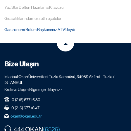
Yaz Staj Defteri Hazırlama Kılavuzu
Gıda atıklarından lezzetli reçeteler
Gastronomi Bölüm Başkanımız ATV’deydi
Bize Ulaşın
İstanbul Okan Üniversitesi Tuzla Kampüsü, 34959 Akfırat - Tuzla /
İSTANBUL
Kroki ve Ulaşım Bilgileri için tıklayınız. ›
0 (216) 677 16 30
0 (216) 677 16 47
okan@okan.edu.tr
OKAN
444
(6526)