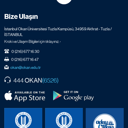
Bize Ulaşın
İstanbul Okan Üniversitesi Tuzla Kampüsü, 34959 Akfırat - Tuzla /
İSTANBUL
Kroki ve Ulaşım Bilgileri için tıklayınız. ›
0 (216) 677 16 30
0 (216) 677 16 47
okan@okan.edu.tr
OKAN
444
(6526)