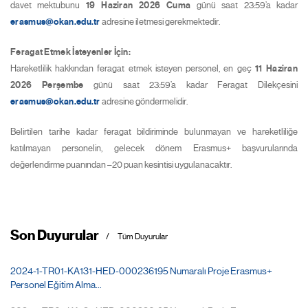
davet mektubunu
19 Haziran 2026 Cuma
günü saat 23:59’a kadar
erasmus@okan.edu.tr
adresine iletmesi gerekmektedir.
Feragat Etmek İsteyenler İçin:
Hareketlilik hakkından feragat etmek isteyen personel, en geç
11 Haziran
2026 Perşembe
günü saat 23:59’a kadar Feragat Dilekçesini
erasmus@okan.edu.tr
adresine göndermelidir.
Belirtilen tarihe kadar feragat bildiriminde bulunmayan ve hareketliliğe
katılmayan personelin, gelecek dönem Erasmus+ başvurularında
değerlendirme puanından –20 puan kesintisi uygulanacaktır.
Son Duyurular
Tüm Duyurular
2024-1-TR01-KA131-HED-000236195 Numaralı Proje Erasmus+
Personel Eğitim Alma...