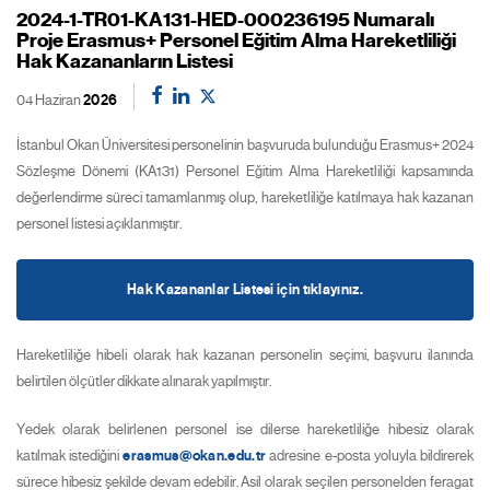
2024-1-TR01-KA131-HED-000236195 Numaralı
Proje Erasmus+ Personel Eğitim Alma Hareketliliği
Hak Kazananların Listesi
04 Haziran
2026
İstanbul Okan Üniversitesi personelinin başvuruda bulunduğu Erasmus+ 2024
Sözleşme Dönemi (KA131) Personel Eğitim Alma Hareketliliği kapsamında
değerlendirme süreci tamamlanmış olup, hareketliliğe katılmaya hak kazanan
personel listesi açıklanmıştır.
Hak Kazananlar Listesi için tıklayınız.
Hareketliliğe hibeli olarak hak kazanan personelin seçimi, başvuru ilanında
belirtilen ölçütler dikkate alınarak yapılmıştır.
Yedek olarak belirlenen personel ise dilerse hareketliliğe hibesiz olarak
katılmak istediğini
erasmus@okan.edu.tr
adresine e-posta yoluyla bildirerek
sürece hibesiz şekilde devam edebilir. Asil olarak seçilen personelden feragat