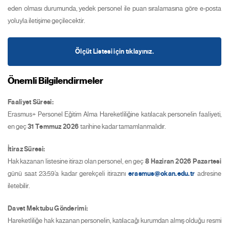
eden olması durumunda, yedek personel ile puan sıralamasına göre e-posta
yoluyla iletişime geçilecektir.
Ölçüt Listesi için tıklayınız.
Önemli Bilgilendirmeler
Faaliyet Süresi:
Erasmus+ Personel Eğitim Alma Hareketliliğine katılacak personelin faaliyeti,
en geç
31 Temmuz 2026
tarihine kadar tamamlanmalıdır.
İtiraz Süresi:
Hak kazanan listesine itirazı olan personel, en geç
8 Haziran 2026 Pazartesi
günü saat 23:59’a kadar gerekçeli itirazını
erasmus@okan.edu.tr
adresine
iletebilir.
Davet Mektubu Gönderimi:
Hareketliliğe hak kazanan personelin, katılacağı kurumdan almış olduğu resmi