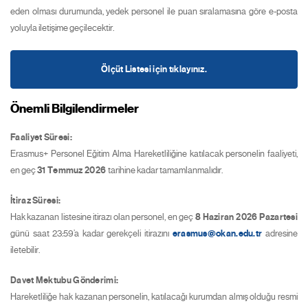
eden olması durumunda, yedek personel ile puan sıralamasına göre e-posta
yoluyla iletişime geçilecektir.
Ölçüt Listesi için tıklayınız.
Önemli Bilgilendirmeler
Faaliyet Süresi:
Erasmus+ Personel Eğitim Alma Hareketliliğine katılacak personelin faaliyeti,
en geç
31 Temmuz 2026
tarihine kadar tamamlanmalıdır.
İtiraz Süresi:
Hak kazanan listesine itirazı olan personel, en geç
8 Haziran 2026 Pazartesi
günü saat 23:59’a kadar gerekçeli itirazını
erasmus@okan.edu.tr
adresine
iletebilir.
Davet Mektubu Gönderimi:
Hareketliliğe hak kazanan personelin, katılacağı kurumdan almış olduğu resmi