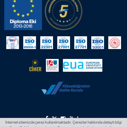
İnternet sitemizde çerez kullanılmaktadır. Çerezler hakkında detaylı bilgi