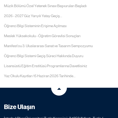
Müzik Bölümü Özel Yetenek Sınavı Başvuruları Başladı
2026 - 2027 Güz Yarıyılı Yatay Geçiş...
Öğrenci Bilgi Sisteminin Erişime Açılması
Meslek Yüksekokulu - Öğretim Görevlisi Sonuçları
Manifest’ou 3. Uluslararası Sanat ve Tasarım Sempozyumu
Öğrenci Bilgi Sistemi Geçiş Süreci Hakkında Duyuru
Lisansüstü Eğitim Enstitüsü Programlarına Davetlisiniz
Yaz Okulu Kayıtları 15 Haziran 2026 Tarihinde...
Bize Ulaşın