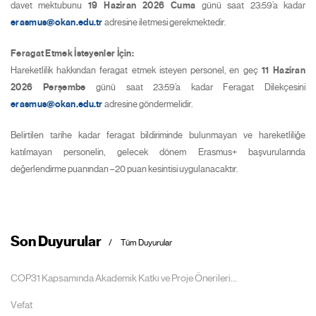
davet mektubunu
19 Haziran 2026 Cuma
günü saat 23:59’a kadar
erasmus@okan.edu.tr
adresine iletmesi gerekmektedir.
Feragat Etmek İsteyenler İçin:
Hareketlilik hakkından feragat etmek isteyen personel, en geç
11 Haziran
2026 Perşembe
günü saat 23:59’a kadar Feragat Dilekçesini
erasmus@okan.edu.tr
adresine göndermelidir.
Belirtilen tarihe kadar feragat bildiriminde bulunmayan ve hareketliliğe
katılmayan personelin, gelecek dönem Erasmus+ başvurularında
değerlendirme puanından –20 puan kesintisi uygulanacaktır.
Son Duyurular
Tüm Duyurular
COP31 Kapsamında Akademik Katkı ve Proje Önerileri...
Vefat