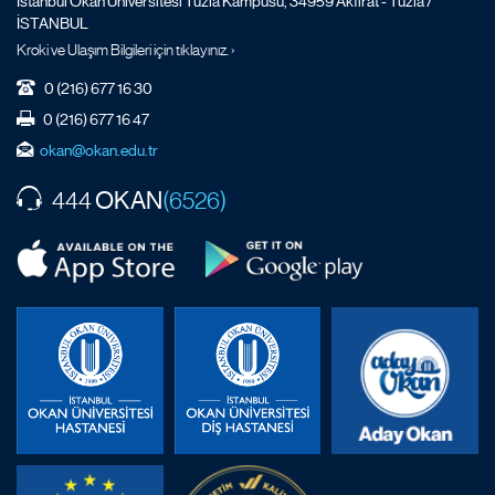
İstanbul Okan Üniversitesi Tuzla Kampüsü, 34959 Akfırat - Tuzla /
İSTANBUL
Kroki ve Ulaşım Bilgileri için tıklayınız. ›
0 (216) 677 16 30
0 (216) 677 16 47
okan@okan.edu.tr
OKAN
444
(6526)