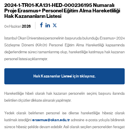
2024-1-TR01-KA131-HED-000236195 Numaralı
Proje Erasmus+ Personel Eğitim Alma Hareketliliği
Hak Kazananların Listesi
04 Haziran
2026
İstanbul Okan Üniversitesi personelinin başvuruda bulunduğu Erasmus+ 2024
Sözleşme Dönemi (KA131) Personel Eğitim Alma Hareketliliği kapsamında
değerlendirme süreci tamamlanmış olup, hareketliliğe katılmaya hak kazanan
personel listesi açıklanmıştır.
Hak Kazananlar Listesi için tıklayınız.
Hareketliliğe hibeli olarak hak kazanan personelin seçimi, başvuru ilanında
belirtilen ölçütler dikkate alınarak yapılmıştır.
Yedek olarak belirlenen personel ise dilerse hareketliliğe hibesiz olarak
katılmak istediğini
erasmus@okan.edu.tr
adresine e-posta yoluyla bildirerek
sürece hibesiz şekilde devam edebilir. Asil olarak seçilen personelden feragat