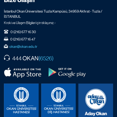
İstanbul Okan Üniversitesi Tuzla Kampüsü, 34959 Akfırat - Tuzla /
İSTANBUL
Kroki ve Ulaşım Bilgileri için tıklayınız. ›
0 (216) 677 16 30
0 (216) 677 16 47
okan@okan.edu.tr
OKAN
444
(6526)