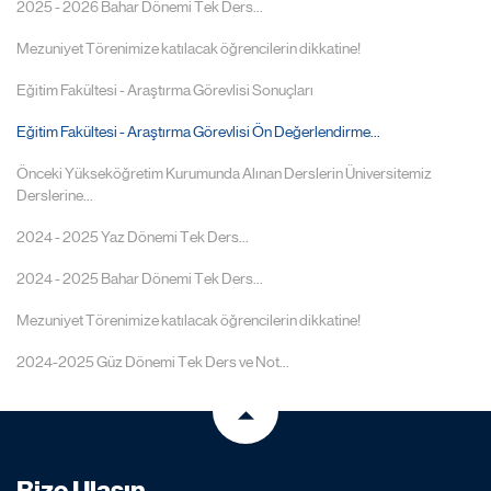
2025 - 2026 Bahar Dönemi Tek Ders...
Mezuniyet Törenimize katılacak öğrencilerin dikkatine!
Eğitim Fakültesi - Araştırma Görevlisi Sonuçları
Eğitim Fakültesi - Araştırma Görevlisi Ön Değerlendirme...
Önceki Yükseköğretim Kurumunda Alınan Derslerin Üniversitemiz
Derslerine...
2024 - 2025 Yaz Dönemi Tek Ders...
2024 - 2025 Bahar Dönemi Tek Ders...
Mezuniyet Törenimize katılacak öğrencilerin dikkatine!
2024-2025 Güz Dönemi Tek Ders ve Not...
Bize Ulaşın